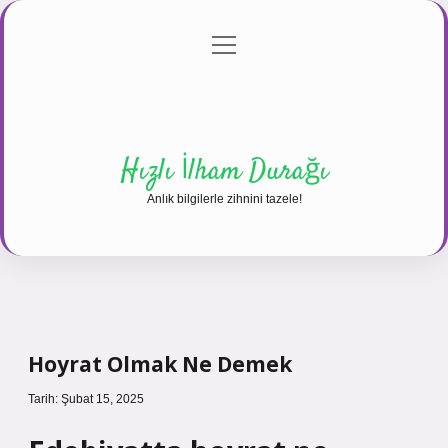
menüyü
Anasayfa
Gizlilik Politikası
Yasal Uyarı
aç
Hakkımızda
Hızlı İlham Durağı
Anlık bilgilerle zihnini tazele!
Hoyrat Olmak Ne Demek
Tarih: Şubat 15, 2025