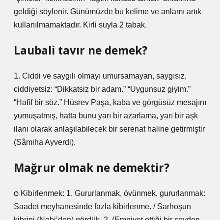
geldiği söylenir. Günümüzde bu kelime ve anlamı artık
kullanılmamaktadır. Kirli suyla 2 tabak.
Laubali tavır ne demek?
1. Ciddi ve saygılı olmayı umursamayan, saygısız,
ciddiyetsiz: “Dikkatsiz bir adam.” “Uygunsuz giyim.”
“Hafif bir söz.” Hüsrev Paşa, kaba ve görgüsüz mesajını
yumuşatmış, hatta bunu yarı bir azarlama, yarı bir aşk
ilanı olarak anlaşılabilecek bir serenat haline getirmiştir
(Sâmiha Ayverdi).
Mağrur olmak ne demektir?
ѻ Kibirlenmek: 1. Gururlanmak, övünmek, gururlanmak:
Saadet meyhanesinde fazla kibirlenme. / Sarhoşun
kibrini (Nebi’den) gördük. 2. (Emniyet ettiği bir şeyden