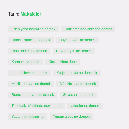
Tarih:
Makaleler
Edebiyatta hoyrat ne demek
Halk arasında çirkef ne demek
Hamsi Rumca ne demek
Hayır hoyratı ne demek
Horat etmek ne demek
Hovardayım ne demek
Karma hava nedir
Küstah kime denir
Laubali tavır ne demek
Mağrur olmak ne demektir
Müzikte hoyrat ne demek
Müzikte tavır ne demek
Rumcada hoyrat ne demek
Sevecan ne demek
Türk halk müziğinde maya nedir
Ukdeler ne demek
Yabaninin anlamı ne
Yunanca sus ne demek