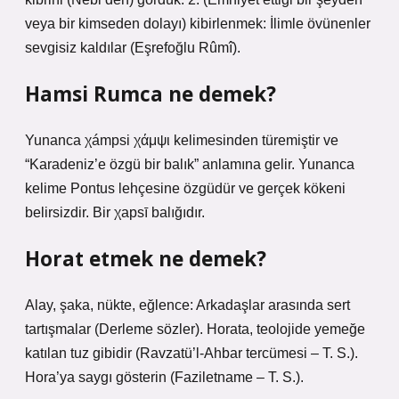
veya bir kimseden dolayı) kibirlenmek: İlimle övünenler
sevgisiz kaldılar (Eşrefoğlu Rûmî).
Hamsi Rumca ne demek?
Yunanca χámpsi χάμψι kelimesinden türemiştir ve
“Karadeniz’e özgü bir balık” anlamına gelir. Yunanca
kelime Pontus lehçesine özgüdür ve gerçek kökeni
belirsizdir. Bir χapsī balığıdır.
Horat etmek ne demek?
Alay, şaka, nükte, eğlence: Arkadaşlar arasında sert
tartışmalar (Derleme sözler). Horata, teolojide yemeğe
katılan tuz gibidir (Ravzatü’l-Ahbar tercümesi – T. S.).
Hora’ya saygı gösterin (Faziletname – T. S.).