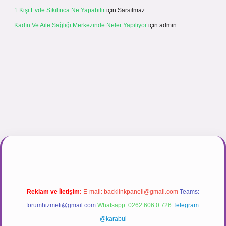
1 Kişi Evde Sıkılınca Ne Yapabilir
için
Sarsılmaz
Kadın Ve Aile Sağlığı Merkezinde Neler Yapılıyor
için
admin
inogir.net
Reklam ve İletişim:
E-mail:
backlinkpaneli@gmail.com
Teams:
forumhizmeti@gmail.com
Whatsapp: 0262 606 0 726
Telegram:
@karabul