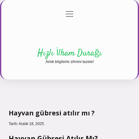
menüyü
Anasayfa
Gizlilik Politikası
Yasal Uyarı
aç
Hakkımızda
Hızlı İlham Durağı
Anlık bilgilerle zihnini tazele!
Hayvan gübresi atılır mı ?
Tarih: Aralık 18, 2025
Hayvan Gübresi Atılır Mı?