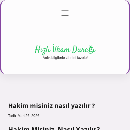
menüyü
Anasayfa
Gizlilik Politikası
Yasal Uyarı
aç
Hakkımızda
Hızlı İlham Durağı
Anlık bilgilerle zihnini tazele!
Hakim misiniz nasıl yazılır ?
Tarih: Mart 26, 2026
Hakim Misiniz, Nasıl Yazılır?