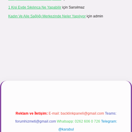
1 Kişi Evde Sıkılınca Ne Yapabilir
için
Sarsılmaz
Kadın Ve Aile Sağlığı Merkezinde Neler Yapılıyor
için
admin
ir.net
Reklam ve İletişim:
E-mail:
backlinkpaneli@gmail.com
Teams:
forumhizmeti@gmail.com
Whatsapp: 0262 606 0 726
Telegram:
@karabul