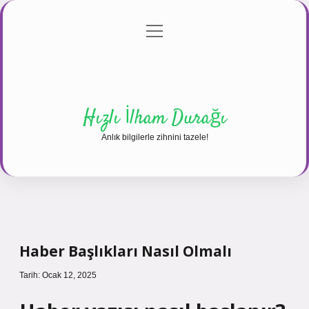
menüyü
Anasayfa
Gizlilik Politikası
Yasal Uyarı
aç
Hakkımızda
Hızlı İlham Durağı
Anlık bilgilerle zihnini tazele!
Haber Başlıkları Nasıl Olmalı
Tarih: Ocak 12, 2025