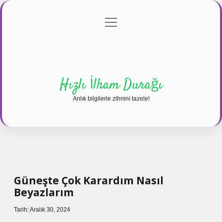
menüyü
Anasayfa
Gizlilik Politikası
Yasal Uyarı
aç
Hakkımızda
Hızlı İlham Durağı
Anlık bilgilerle zihnini tazele!
Güneşte Çok Karardım Nasıl
Beyazlarım
Tarih: Aralık 30, 2024