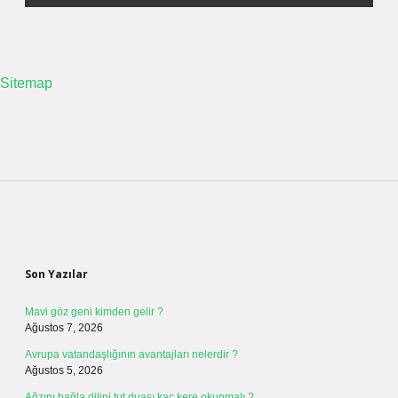
Sitemap
Sidebar
Son Yazılar
Mavi göz geni kimden gelir ?
Ağustos 7, 2026
Avrupa vatandaşlığının avantajları nelerdir ?
Ağustos 5, 2026
Ağzını bağla dilini tut duası kaç kere okunmalı ?