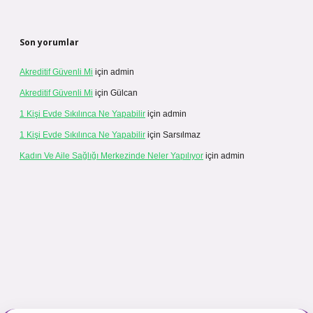
Son yorumlar
Akreditif Güvenli Mi
için
admin
Akreditif Güvenli Mi
için
Gülcan
1 Kişi Evde Sıkılınca Ne Yapabilir
için
admin
1 Kişi Evde Sıkılınca Ne Yapabilir
için
Sarsılmaz
Kadın Ve Aile Sağlığı Merkezinde Neler Yapılıyor
için
admin
r.net