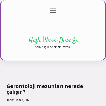
menüyü
Anasayfa
Gizlilik Politikası
Yasal Uyarı
aç
Hakkımızda
Hızlı İlham Durağı
Anlık bilgilerle zihnini tazele!
Gerontoloji mezunları nerede
çalışır ?
Tarih: Ekim 7, 2025