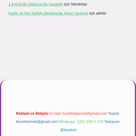
1 Kişi Evde Sıkılınca Ne Yapabilir
için
Sarsılmaz
Kadın Ve Aile Sağlığı Merkezinde Neler Yapılıyor
için
admin
nogir.net
Reklam ve İletişim:
E-mail:
backlinkpaneli@gmail.com
Teams:
forumhizmeti@gmail.com
Whatsapp: 0262 606 0 726
Telegram:
@karabul