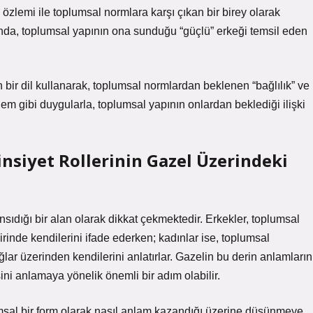
e özlemi ile toplumsal normlara karşı çıkan bir birey olarak
şında, toplumsal yapının ona sunduğu “güçlü” erkeği temsil eden
bir dil kullanarak, toplumsal normlardan beklenen “bağlılık” ve
özlem gibi duygularla, toplumsal yapının onlardan beklediği ilişki
insiyet Rollerinin Gazel Üzerindeki
ansıdığı bir alan olarak dikkat çekmektedir. Erkekler, toplumsal
şiirinde kendilerini ifade ederken; kadınlar ise, toplumsal
ğlar üzerinden kendilerini anlatırlar. Gazelin bu derin anlamların
ini anlamaya yönelik önemli bir adım olabilir.
sal bir form olarak nasıl anlam kazandığı üzerine düşünmeye