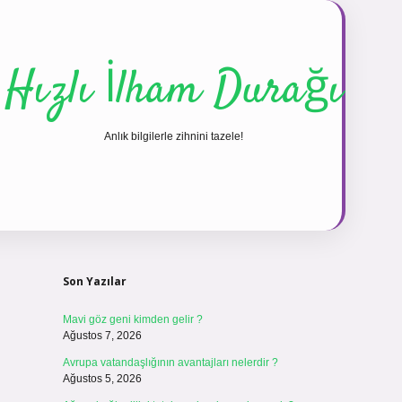
Hızlı İlham Durağı
Anlık bilgilerle zihnini tazele!
Sidebar
vdcasinog
Son Yazılar
Mavi göz geni kimden gelir ?
Ağustos 7, 2026
Avrupa vatandaşlığının avantajları nelerdir ?
Ağustos 5, 2026