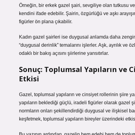
Örneğin, bir erkek gazel şairi, sevgiliye olan tutkusu v
kendini ifade edebilir. Şairin, özgürlüğü ve aşkı arayı
figürler ön plana çıkabilir.
Kadın gazel şairleri ise duygusal anlamda daha zengin 
“duygusal derinlik” temalarını işlerler. Aşk, ayrılık ve 
odaklı bir bakış açısını şiirlerine yansıtırlar.
Sonuç: Toplumsal Yapıların ve C
Etkisi
Gazel, toplumsal yapıların ve cinsiyet rollerinin şiire y
yapıların beklediği güçlü, iradeli figürler olarak gazel 
normların onları şekillendirdiği duygusal ve ilişkisel ba
keşfetmek, toplumsal yapıların bireyler üzerindeki etkis
Bu yazının ardından, gazelin hem edebi hem de toplum