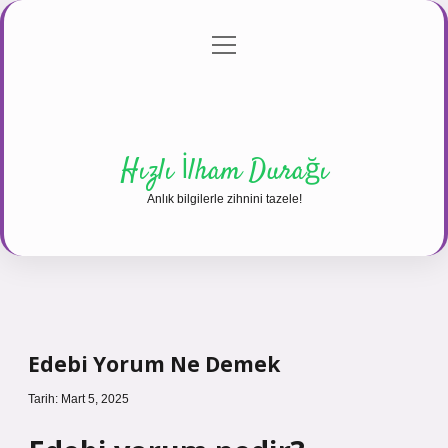
menüyü
Anasayfa
Gizlilik Politikası
Yasal Uyarı
aç
Hakkımızda
Hızlı İlham Durağı
Anlık bilgilerle zihnini tazele!
Edebi Yorum Ne Demek
Tarih: Mart 5, 2025