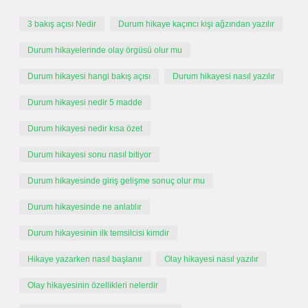
3 bakış açısı Nedir
Durum hikaye kaçıncı kişi ağzından yazılır
Durum hikayelerinde olay örgüsü olur mu
Durum hikayesi hangi bakış açısı
Durum hikayesi nasıl yazılır
Durum hikayesi nedir 5 madde
Durum hikayesi nedir kısa özet
Durum hikayesi sonu nasıl bitiyor
Durum hikayesinde giriş gelişme sonuç olur mu
Durum hikayesinde ne anlatılır
Durum hikayesinin ilk temsilcisi kimdir
Hikaye yazarken nasıl başlanır
Olay hikayesi nasıl yazılır
Olay hikayesinin özellikleri nelerdir