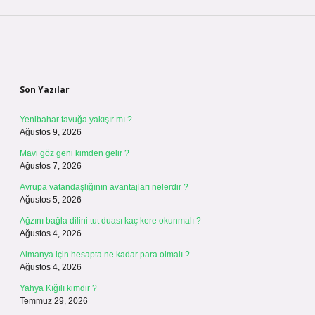
Sidebar
Son Yazılar
Yenibahar tavuğa yakışır mı ?
Ağustos 9, 2026
Mavi göz geni kimden gelir ?
Ağustos 7, 2026
Avrupa vatandaşlığının avantajları nelerdir ?
Ağustos 5, 2026
Ağzını bağla dilini tut duası kaç kere okunmalı ?
Ağustos 4, 2026
Almanya için hesapta ne kadar para olmalı ?
Ağustos 4, 2026
Yahya Kığılı kimdir ?
Temmuz 29, 2026