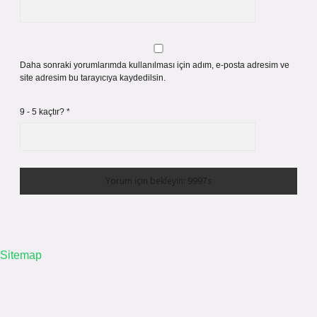
Daha sonraki yorumlarımda kullanılması için adım, e-posta adresim ve
site adresim bu tarayıcıya kaydedilsin.
9 - 5 kaçtır?
*
Sitemap