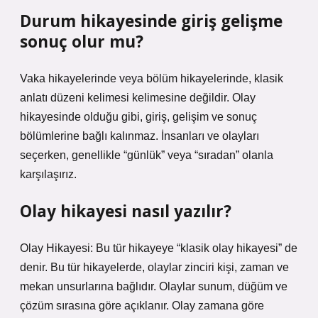
Durum hikayesinde giriş gelişme
sonuç olur mu?
Vaka hikayelerinde veya bölüm hikayelerinde, klasik
anlatı düzeni kelimesi kelimesine değildir. Olay
hikayesinde olduğu gibi, giriş, gelişim ve sonuç
bölümlerine bağlı kalınmaz. İnsanları ve olayları
seçerken, genellikle “günlük” veya “sıradan” olanla
karşılaşırız.
Olay hikayesi nasıl yazılır?
Olay Hikayesi: Bu tür hikayeye “klasik olay hikayesi” de
denir. Bu tür hikayelerde, olaylar zinciri kişi, zaman ve
mekan unsurlarına bağlıdır. Olaylar sunum, düğüm ve
çözüm sırasına göre açıklanır. Olay zamana göre