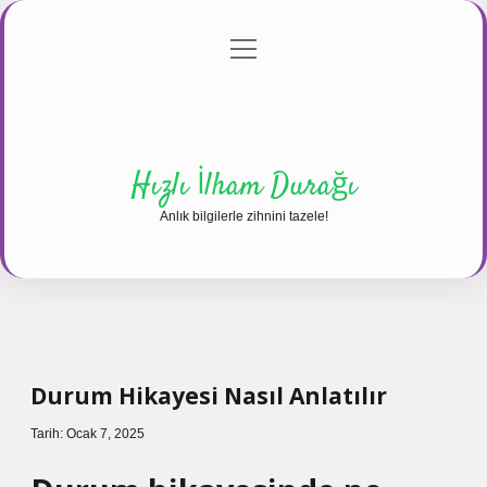
menüyü
Anasayfa
Gizlilik Politikası
Yasal Uyarı
aç
Hakkımızda
Hızlı İlham Durağı
Anlık bilgilerle zihnini tazele!
Durum Hikayesi Nasıl Anlatılır
Tarih: Ocak 7, 2025