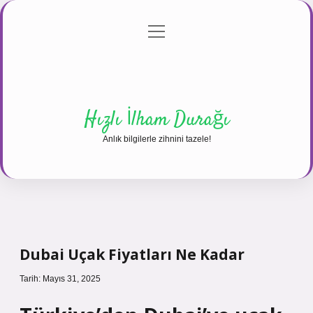
menüyü
Anasayfa
Gizlilik Politikası
Yasal Uyarı
aç
Hakkımızda
Hızlı İlham Durağı
Anlık bilgilerle zihnini tazele!
Dubai Uçak Fiyatları Ne Kadar
Tarih: Mayıs 31, 2025