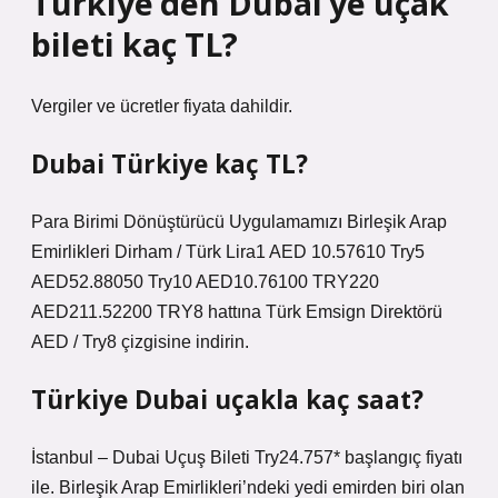
Türkiye’den Dubai’ye uçak
bileti kaç TL?
Vergiler ve ücretler fiyata dahildir.
Dubai Türkiye kaç TL?
Para Birimi Dönüştürücü Uygulamamızı Birleşik Arap
Emirlikleri Dirham / Türk Lira1 AED 10.57610 Try5
AED52.88050 Try10 AED10.76100 TRY220
AED211.52200 TRY8 hattına Türk Emsign Direktörü
AED / Try8 çizgisine indirin.
Türkiye Dubai uçakla kaç saat?
İstanbul – Dubai Uçuş Bileti Try24.757* başlangıç ​​fiyatı
ile. Birleşik Arap Emirlikleri’ndeki yedi emirden biri olan