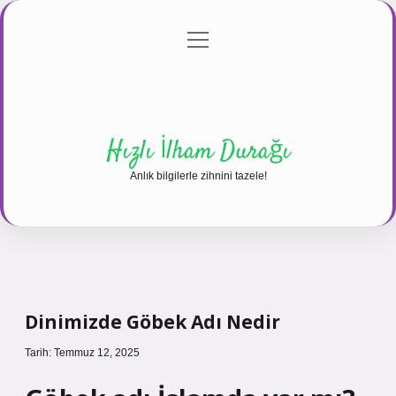
menüyü
Anasayfa
Gizlilik Politikası
Yasal Uyarı
aç
Hakkımızda
Hızlı İlham Durağı
Anlık bilgilerle zihnini tazele!
Dinimizde Göbek Adı Nedir
Tarih: Temmuz 12, 2025