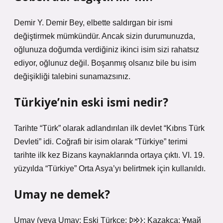
Demir Y. Demir Bey, elbette saldırgan bir ismi
değiştirmek mümkündür. Ancak sizin durumunuzda,
oğlunuza doğumda verdiğiniz ikinci isim sizi rahatsız
ediyor, oğlunuz değil. Boşanmış olsanız bile bu isim
değişikliği talebini sunamazsınız.
Türkiye’nin eski ismi nedir?
Tarihte “Türk” olarak adlandırılan ilk devlet “Kıbrıs Türk
Devleti” idi. Coğrafi bir isim olarak “Türkiye” terimi
tarihte ilk kez Bizans kaynaklarında ortaya çıktı. VI. 19.
yüzyılda “Türkiye” Orta Asya’yı belirtmek için kullanıldı.
Umay ne demek?
Umay (veya Umay; Eski Türkçe: 𐰆𐰢𐰖; Kazakça: Ұмай