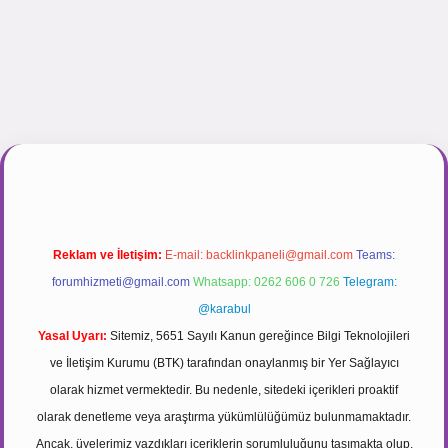
ogir.net
Reklam ve İletişim:
E-mail:
backlinkpaneli@gmail.com
Teams:
forumhizmeti@gmail.com
Whatsapp: 0262 606 0 726
Telegram:
@karabul
Yasal Uyarı:
Sitemiz, 5651 Sayılı Kanun gereğince Bilgi Teknolojileri
ve İletişim Kurumu (BTK) tarafından onaylanmış bir Yer Sağlayıcı
olarak hizmet vermektedir. Bu nedenle, sitedeki içerikleri proaktif
olarak denetleme veya araştırma yükümlülüğümüz bulunmamaktadır.
Ancak, üyelerimiz yazdıkları içeriklerin sorumluluğunu taşımakta olup,