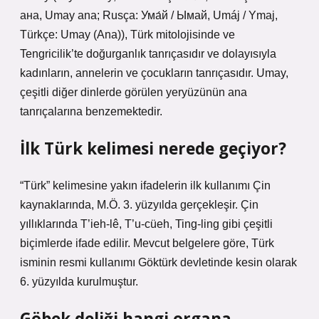
aна, Umay ana; Rusça: Ума́й / Ымай, Umáj / Ymaj,
Türkçe: Umay (Ana)), Türk mitolojisinde ve
Tengricilik’te doğurganlık tanrıçasıdır ve dolayısıyla
kadınların, annelerin ve çocukların tanrıçasıdır. Umay,
çeşitli diğer dinlerde görülen yeryüzünün ana
tanrıçalarına benzemektedir.
İlk Türk kelimesi nerede geçiyor?
“Türk” kelimesine yakın ifadelerin ilk kullanımı Çin
kaynaklarında, M.Ö. 3. yüzyılda gerçekleşir. Çin
yıllıklarında T’ieh-lê, T’u-cüeh, Ting-ling gibi çeşitli
biçimlerde ifade edilir. Mevcut belgelere göre, Türk
isminin resmi kullanımı Göktürk devletinde kesin olarak
6. yüzyılda kurulmuştur.
Göbek deliği hangi organa