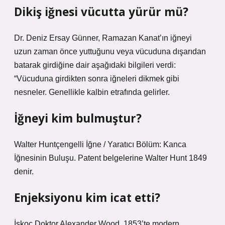
Dikiş iğnesi vücutta yürür mü?
Dr. Deniz Ersay Günner, Ramazan Kanat’ın iğneyi
uzun zaman önce yuttuğunu veya vücuduna dışarıdan
batarak girdiğine dair aşağıdaki bilgileri verdi:
“Vücuduna girdikten sonra iğneleri dikmek gibi
nesneler. Genellikle kalbin etrafında gelirler.
İğneyi kim bulmuştur?
Walter Huntçengelli İğne / Yaratıcı Bölüm: Kanca
İğnesinin Buluşu. Patent belgelerine Walter Hunt 1849
denir.
Enjeksiyonu kim icat etti?
İskoç Doktor Alexander Wood, 1853’te modern