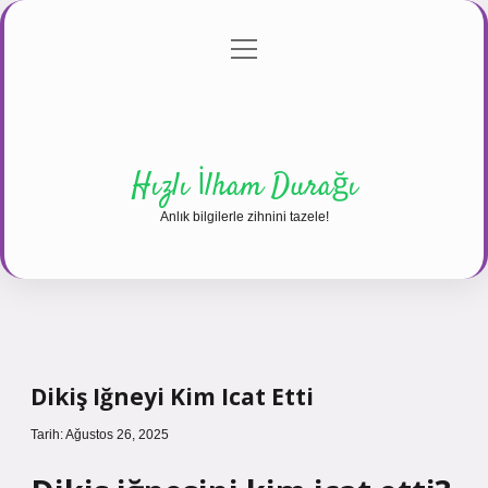
menüyü
Anasayfa
Gizlilik Politikası
Yasal Uyarı
aç
Hakkımızda
Hızlı İlham Durağı
Anlık bilgilerle zihnini tazele!
Dikiş Iğneyi Kim Icat Etti
Tarih: Ağustos 26, 2025