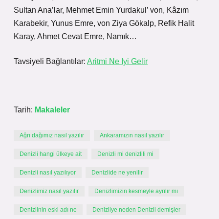
Sultan Ana’lar, Mehmet Emin Yurdakul’ von, Kâzım
Karabekir, Yunus Emre, von Ziya Gökalp, Refik Halit
Karay, Ahmet Cevat Emre, Namık…
Tavsiyeli Bağlantılar:
Aritmi Ne Iyi Gelir
Tarih:
Makaleler
Ağrı dağımız nasıl yazılır
Ankaramızın nasıl yazılır
Denizli hangi ülkeye ait
Denizli mi denizlili mi
Denizli nasıl yazılıyor
Denizlide ne yenilir
Denizlimiz nasıl yazılır
Denizlimizin kesmeyle ayrılır mı
Denizlinin eski adı ne
Denizliye neden Denizli demişler