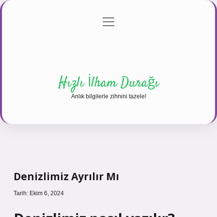
menüyü
Anasayfa
Gizlilik Politikası
Yasal Uyarı
aç
Hakkımızda
Hızlı İlham Durağı
Anlık bilgilerle zihnini tazele!
Denizlimiz Ayrılır Mı
Tarih: Ekim 6, 2024