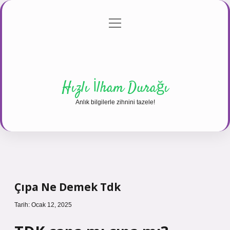
menüyü
Anasayfa
Gizlilik Politikası
Yasal Uyarı
aç
Hakkımızda
Hızlı İlham Durağı
Anlık bilgilerle zihnini tazele!
Çıpa Ne Demek Tdk
Tarih: Ocak 12, 2025