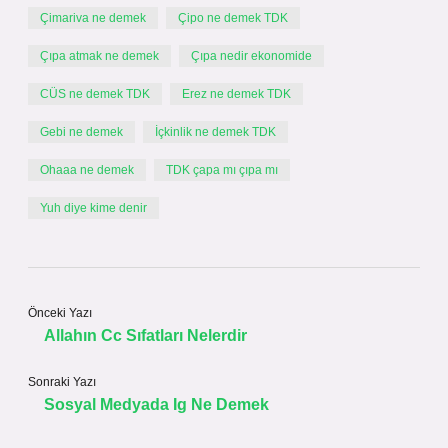
Çimariva ne demek
Çipo ne demek TDK
Çıpa atmak ne demek
Çıpa nedir ekonomide
CÜS ne demek TDK
Erez ne demek TDK
Gebi ne demek
İçkinlik ne demek TDK
Ohaaa ne demek
TDK çapa mı çıpa mı
Yuh diye kime denir
Önceki Yazı
Allahın Cc Sıfatları Nelerdir
Sonraki Yazı
Sosyal Medyada Ig Ne Demek