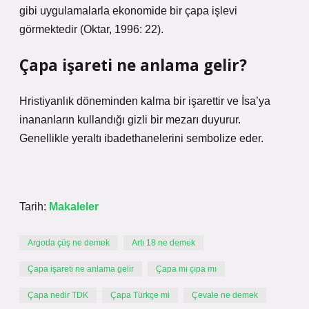
gibi uygulamalarla ekonomide bir çapa işlevi
görmektedir (Oktar, 1996: 22).
Çapa işareti ne anlama gelir?
Hristiyanlık döneminden kalma bir işarettir ve İsa’ya
inananların kullandığı gizli bir mezarı duyurur.
Genellikle yeraltı ibadethanelerini sembolize eder.
Tarih:
Makaleler
Argoda çüş ne demek
Artı 18 ne demek
Çapa işareti ne anlama gelir
Çapa mı çıpa mı
Çapa nedir TDK
Çapa Türkçe mi
Çevale ne demek