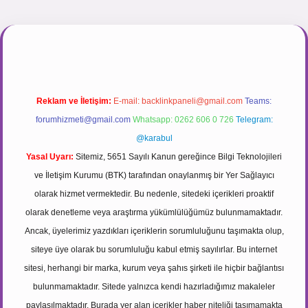
ir.net
Reklam ve İletişim:
E-mail:
backlinkpaneli@gmail.com
Teams:
forumhizmeti@gmail.com
Whatsapp: 0262 606 0 726
Telegram:
@karabul
Yasal Uyarı:
Sitemiz, 5651 Sayılı Kanun gereğince Bilgi Teknolojileri
ve İletişim Kurumu (BTK) tarafından onaylanmış bir Yer Sağlayıcı
olarak hizmet vermektedir. Bu nedenle, sitedeki içerikleri proaktif
olarak denetleme veya araştırma yükümlülüğümüz bulunmamaktadır.
Ancak, üyelerimiz yazdıkları içeriklerin sorumluluğunu taşımakta olup,
siteye üye olarak bu sorumluluğu kabul etmiş sayılırlar. Bu internet
sitesi, herhangi bir marka, kurum veya şahıs şirketi ile hiçbir bağlantısı
bulunmamaktadır. Sitede yalnızca kendi hazırladığımız makaleler
paylaşılmaktadır. Burada yer alan içerikler haber niteliği taşımamakta