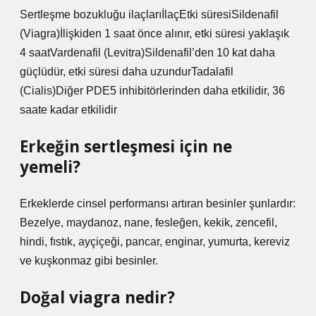
Sertleşme bozukluğu ilaçlarıİlaçEtki süresiSildenafil
(Viagra)İlişkiden 1 saat önce alınır, etki süresi yaklaşık
4 saatVardenafil (Levitra)Sildenafil’den 10 kat daha
güçlüdür, etki süresi daha uzundurTadalafil
(Cialis)Diğer PDE5 inhibitörlerinden daha etkilidir, 36
saate kadar etkilidir
Erkeğin sertleşmesi için ne
yemeli?
Erkeklerde cinsel performansı artıran besinler şunlardır:
Bezelye, maydanoz, nane, fesleğen, kekik, zencefil,
hindi, fıstık, ayçiçeği, pancar, enginar, yumurta, kereviz
ve kuşkonmaz gibi besinler.
Doğal viagra nedir?