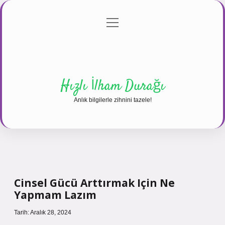
menüyü
Anasayfa
Gizlilik Politikası
Yasal Uyarı
aç
Hakkımızda
Hızlı İlham Durağı
Anlık bilgilerle zihnini tazele!
Cinsel Gücü Arttırmak Için Ne
Yapmam Lazım
Tarih: Aralık 28, 2024