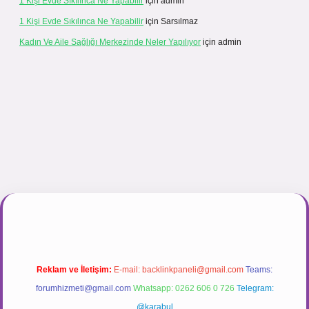
1 Kişi Evde Sıkılınca Ne Yapabilir
için
admin
1 Kişi Evde Sıkılınca Ne Yapabilir
için
Sarsılmaz
Kadın Ve Aile Sağlığı Merkezinde Neler Yapılıyor
için
admin
r.net
Reklam ve İletişim:
E-mail:
backlinkpaneli@gmail.com
Teams:
forumhizmeti@gmail.com
Whatsapp: 0262 606 0 726
Telegram:
@karabul