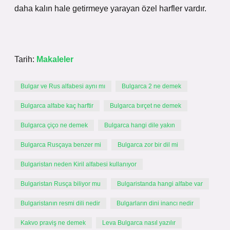
daha kalın hale getirmeye yarayan özel harfler vardır.
Tarih:
Makaleler
Bulgar ve Rus alfabesi aynı mı
Bulgarca 2 ne demek
Bulgarca alfabe kaç harftir
Bulgarca bırçet ne demek
Bulgarca çiço ne demek
Bulgarca hangi dile yakın
Bulgarca Rusçaya benzer mi
Bulgarca zor bir dil mi
Bulgaristan neden Kiril alfabesi kullanıyor
Bulgaristan Rusça biliyor mu
Bulgaristanda hangi alfabe var
Bulgaristanın resmi dili nedir
Bulgarların dini inancı nedir
Kakvo praviş ne demek
Leva Bulgarca nasıl yazılır