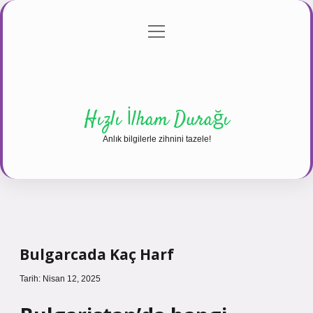
menüyü
Anasayfa
Gizlilik Politikası
Yasal Uyarı
aç
Hakkımızda
Hızlı İlham Durağı
Anlık bilgilerle zihnini tazele!
Bulgarcada Kaç Harf
Tarih: Nisan 12, 2025