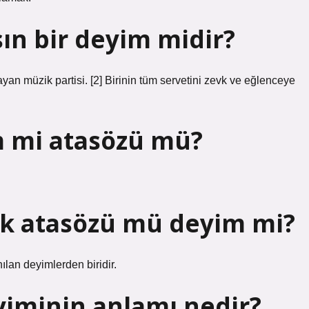
sın bir deyim midir?
an müzik partisi. [2] Birinin tüm servetini zevk ve eğlenceye
im mi atasözü mü?
k atasözü mü deyim mi?
lan deyimlerden biridir.
yiminin anlamı nedir?