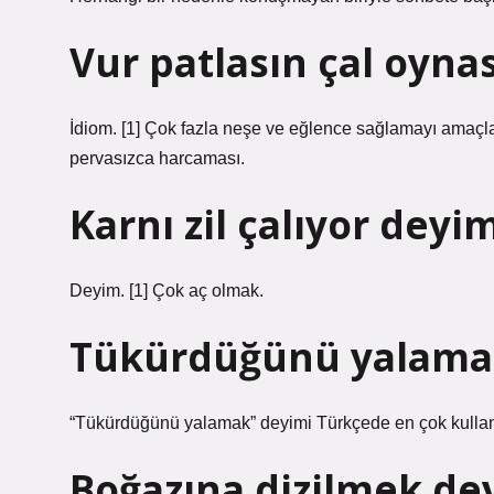
Vur patlasın çal oyna
İdiom. [1] Çok fazla neşe ve eğlence sağlamayı amaçlay
pervasızca harcaması.
Karnı zil çalıyor dey
Deyim. [1] Çok aç olmak.
Tükürdüğünü yalama
“Tükürdüğünü yalamak” deyimi Türkçede en çok kullanı
Boğazına dizilmek de