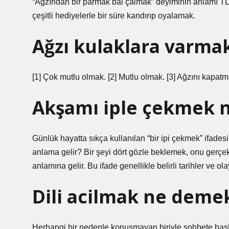
“Ağzından bir parmak bal çalmak” deyiminin anlamı TDK 
çeşitli hediyelerle bir süre kandırıp oyalamak.
Ağzı kulaklara varma
[1] Çok mutlu olmak. [2] Mutlu olmak. [3] Ağzını kap
Akşamı iple çekmek 
Günlük hayatta sıkça kullanılan “bir ipi çekmek” ifadesi
anlama gelir? Bir şeyi dört gözle beklemek, onu gerç
anlamına gelir. Bu ifade genellikle belirli tarihler ve olay
Dili acilmak ne deme
Herhangi bir nedenle konuşmayan biriyle sohbete baş