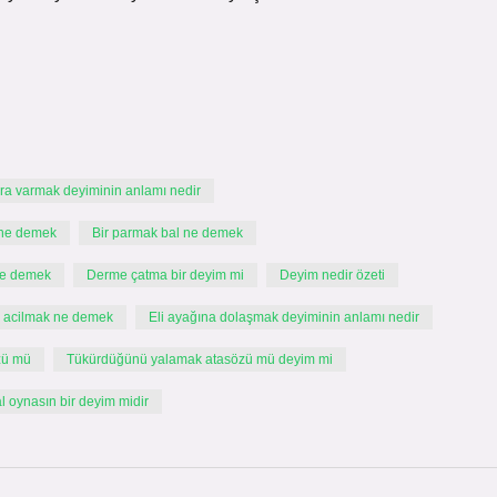
ara varmak deyiminin anlamı nedir
 ne demek
Bir parmak bal ne demek
ne demek
Derme çatma bir deyim mi
Deyim nedir özeti
i acilmak ne demek
Eli ayağına dolaşmak deyiminin anlamı nedir
özü mü
Tükürdüğünü yalamak atasözü mü deyim mi
al oynasın bir deyim midir