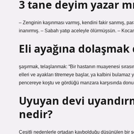
3 tane deyim yazar mı
– Zenginin kaşınması varmış, kendini fakir sanmış, para 
inanırmış. – Sabah yatıp aceleyle ölürmüşsün. – Kocam 
Eli ayağına dolaşmak
şaşırmak, telaşlanmak: “Bir hastanın muayenesi sırası
elleri ve ayakları titremeye başlar, ya kalbini bulamaz ya
pencereye koştu ve gördüğü manzara karşısında donup
Uyuyan devi uyandır
nedir?
Çeşitli nedenlerle ortadan kaybolduğu düşünülen bir 