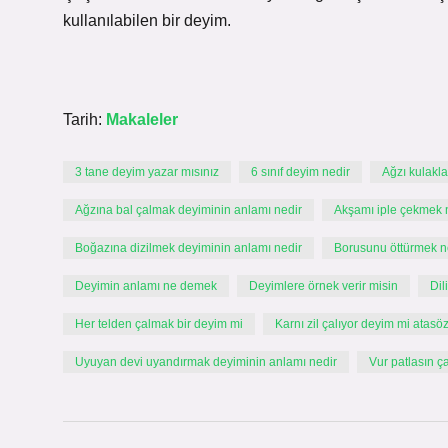
kullanılabilen bir deyim.
Tarih:
Makaleler
3 tane deyim yazar mısınız
6 sınıf deyim nedir
Ağzı kulakl
Ağzına bal çalmak deyiminin anlamı nedir
Akşamı iple çekmek
Boğazına dizilmek deyiminin anlamı nedir
Borusunu öttürmek 
Deyimin anlamı ne demek
Deyimlere örnek verir misin
Dil
Her telden çalmak bir deyim mi
Karnı zil çalıyor deyim mi atas
Uyuyan devi uyandırmak deyiminin anlamı nedir
Vur patlasın ç