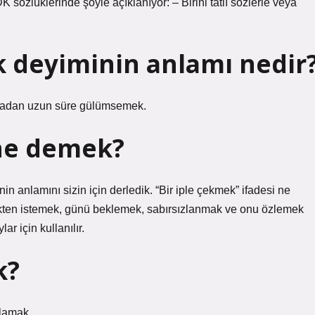
sözlüklerinde şöyle açıklanıyor: – Birini tatlı sözlerle veya
k deyiminin anlamı nedir
atmadan uzun süre gülümsemek.
ne demek?
nin anlamını sizin için derledik. “Bir iple çekmek” ifadesi ne
ekten istemek, günü beklemek, sabırsızlanmak ve onu özlemek
lar için kullanılır.
k?
lamak.