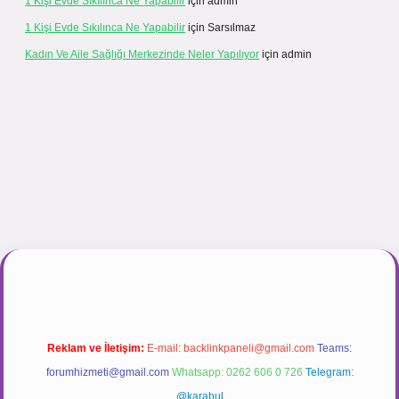
1 Kişi Evde Sıkılınca Ne Yapabilir
için
admin
1 Kişi Evde Sıkılınca Ne Yapabilir
için
Sarsılmaz
Kadın Ve Aile Sağlığı Merkezinde Neler Yapılıyor
için
admin
ir.net
Reklam ve İletişim:
E-mail:
backlinkpaneli@gmail.com
Teams:
forumhizmeti@gmail.com
Whatsapp: 0262 606 0 726
Telegram:
@karabul