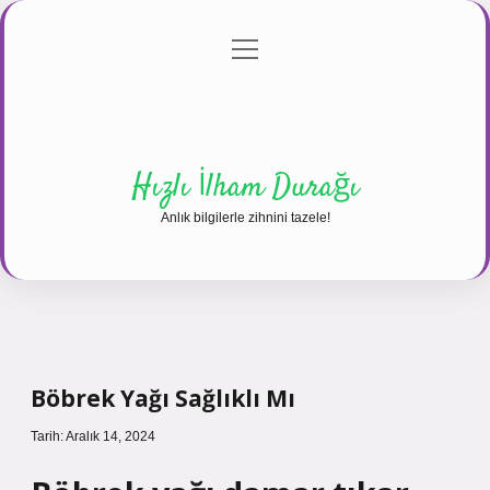
menüyü
Anasayfa
Gizlilik Politikası
Yasal Uyarı
aç
Hakkımızda
Hızlı İlham Durağı
Anlık bilgilerle zihnini tazele!
Böbrek Yağı Sağlıklı Mı
Tarih: Aralık 14, 2024