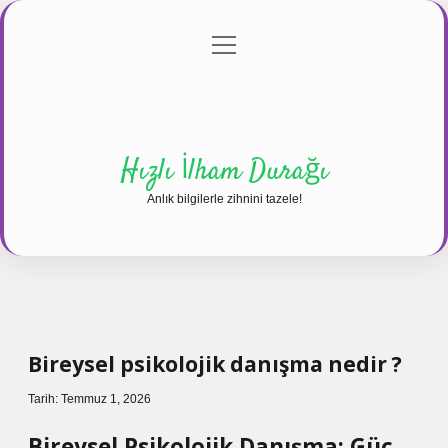
menüyü
Anasayfa
Gizlilik Politikası
Yasal Uyarı
aç
Hakkımızda
Hızlı İlham Durağı
Anlık bilgilerle zihnini tazele!
Bireysel psikolojik danışma nedir ?
Tarih: Temmuz 1, 2026
Bireysel Psikolojik Danışma: Güç,