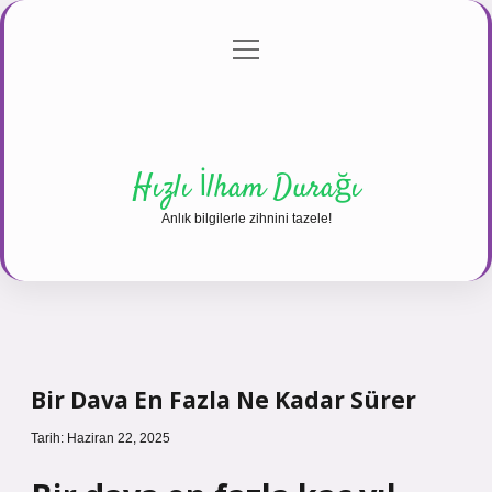
menüyü
Anasayfa
Gizlilik Politikası
Yasal Uyarı
aç
Hakkımızda
Hızlı İlham Durağı
Anlık bilgilerle zihnini tazele!
Bir Dava En Fazla Ne Kadar Sürer
Tarih: Haziran 22, 2025