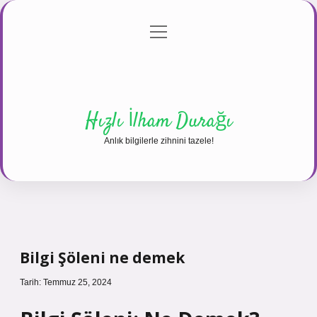
menüyü
Anasayfa
Gizlilik Politikası
Yasal Uyarı
aç
Hakkımızda
Hızlı İlham Durağı
Anlık bilgilerle zihnini tazele!
Bilgi Şöleni ne demek
Tarih: Temmuz 25, 2024