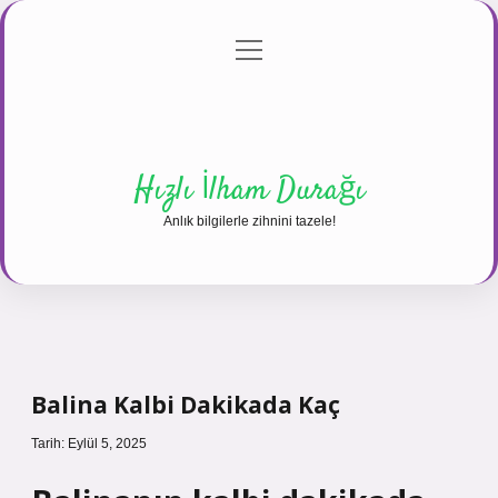
menüyü
Anasayfa
Gizlilik Politikası
Yasal Uyarı
aç
Hakkımızda
Hızlı İlham Durağı
Anlık bilgilerle zihnini tazele!
Balina Kalbi Dakikada Kaç
Tarih: Eylül 5, 2025