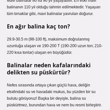
Mavi balinalar 80 ila 90 yıl yaşayabilir. En eski mavi
balinanın 110 yıl olduğu tahmin edilmektedir. Yaşayan
tüm tırnaklar gibi, mavi balinalar yavruları doğurur.
En ağır balina kaç ton?
29.9-30.5 m (98-100 ft), maksimum doğrulanmış
uzunluğa ulaşan ve 190-200 T (190-200 uzun ton; 210-
220 kısa tonlar) ulaşan en büyüğüdür.
Balinalar neden kafalarındaki
delikten su püskürtür?
Nefes sırasında ortaya çıkan güçlü hava, deliğin
etrafındaki su ve havadaki mukus, bu yüzden bir su
bulutu görüyoruz! Başka bir deyişle, balina su
püskürtmez, burundan hava ve nem bu resmi birleştirir.