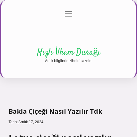
menüyü
Anasayfa
Gizlilik Politikası
Yasal Uyarı
aç
Hakkımızda
Hızlı İlham Durağı
Anlık bilgilerle zihnini tazele!
Bakla Çiçeği Nasıl Yazılır Tdk
Tarih: Aralık 17, 2024