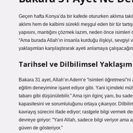
Geçen hafta Konya’da bir kafede otururken aklıma takı
aklımı hem de kalbimi sürekli meşgul eden bir tür tartı
yapısını, mantığını çözmek lazım, neden önce isimleri ö
“Ama burada Allah’ın insanla kurduğu ilişkiyi, sevgiyi
yaklaşımları karşılaştırarak ayeti anlamaya çalışacağı
Tarihsel ve Dilbilimsel Yaklaşım
Bakara 31 ayet, Allah’ın Adem’e “isimleri öğretmesi”ni a
eğitim deneyimine işaret ediyor gibi. Yani içimdeki mühe
tabanı gibi düşünülebilir.” Ama işin ilginç yanı, bu sad
kapasitesini ve sorumluluğunu ortaya çıkarıyor. Dilbilim
kavrayış sürecini ifade ediyor; rastgele bilgi vermek değ
devreye giriyor: “Yani Allah, sadece bilgi veriyor ama 
güven de gösteriyor.”