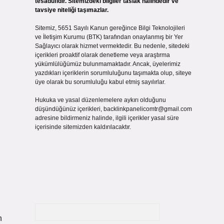
tesadüfidir. Sitemizdeki bilgiler taslak halindedir ve
tavsiye niteliği taşımazlar.
Sitemiz, 5651 Sayılı Kanun gereğince Bilgi Teknolojileri
ve İletişim Kurumu (BTK) tarafından onaylanmış bir Yer
Sağlayıcı olarak hizmet vermektedir. Bu nedenle, sitedeki
içerikleri proaktif olarak denetleme veya araştırma
yükümlülüğümüz bulunmamaktadır. Ancak, üyelerimiz
yazdıkları içeriklerin sorumluluğunu taşımakta olup, siteye
üye olarak bu sorumluluğu kabul etmiş sayılırlar.
Hukuka ve yasal düzenlemelere aykırı olduğunu
düşündüğünüz içerikleri,
backlinkpanelicomtr@gmail.com
adresine bildirmeniz halinde, ilgili içerikler yasal süre
içerisinde sitemizden kaldırılacaktır.
Arama
n