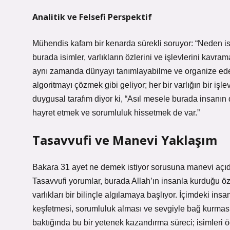
Analitik ve Felsefi Perspektif
Mühendis kafam bir kenarda sürekli soruyor: “Neden is
burada isimler, varlıkların özlerini ve işlevlerini kavr
aynı zamanda dünyayı tanımlayabilme ve organize edeb
algoritmayı çözmek gibi geliyor; her bir varlığın bir iş
duygusal tarafım diyor ki, “Asıl mesele burada insanı
hayret etmek ve sorumluluk hissetmek de var.”
Tasavvufi ve Manevi Yaklaşım
Bakara 31 ayet ne demek istiyor sorusuna manevi açıd
Tasavvufi yorumlar, burada Allah’ın insanla kurduğu öz
varlıkları bir bilinçle algılamaya başlıyor. İçimdeki in
keşfetmesi, sorumluluk alması ve sevgiyle bağ kurması 
baktığında bu bir yetenek kazandırma süreci; isimleri