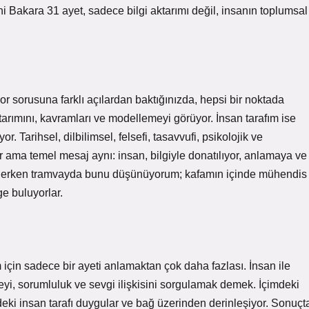
i Bakara 31 ayet, sadece bilgi aktarımı değil, insanın toplumsal
 sorusuna farklı açılardan baktığınızda, hepsi bir noktada
ktarımını, kavramları ve modellemeyi görüyor. İnsan tarafım ise
r. Tarihsel, dilbilimsel, felsefi, tasavvufi, psikolojik ve
or ama temel mesaj aynı: insan, bilgiyle donatılıyor, anlamaya ve
önerken tramvayda bunu düşünüyorum; kafamın içinde mühendis
ge buluyorlar.
için sadece bir ayeti anlamaktan çok daha fazlası. İnsan ile
ngeyi, sorumluluk ve sevgi ilişkisini sorgulamak demek. İçimdeki
deki insan tarafı duygular ve bağ üzerinden derinleşiyor. Sonuçt