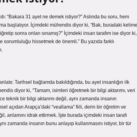
ldı: “Bakara 31 ayet ne demek istiyor?” Aslında bu soru, hem
şma başlatıyor. İçimdeki mühendis diyor ki, “Bak, buradaki kelim
ğretip sonra onları sınamış?” İçimdeki insan tarafım ise diyor ki,
 ve sorumluluğu hissetmek de önemli.” Bu yazıda farklı
m.
nlatır. Tarihsel bağlamda bakıldığında, bu ayet insanlığın ilk
ndis diyor ki, “Tamam, isimleri öğretmek bir bilgi aktarımı, veri
ece teknik bir bilgi aktarımı değil, aynı zamanda insanın
sel açıdan Arapça’daki “veallama” fiili, derin bir öğretim ve
il, anlamını idrak ettirmek. İşte burada içimdeki insan tarafı
aynı zamanda insanın bunu anlayıp kullanmasını istiyor, bir tür