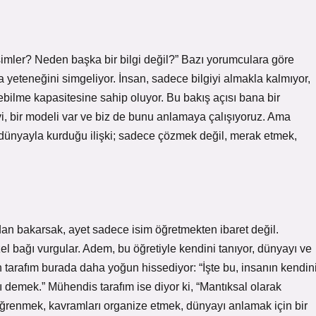
imler? Neden başka bir bilgi değil?” Bazı yorumculara göre
ama yeteneğini simgeliyor. İnsan, sadece bilgiyi almakla kalmıyor,
ilme kapasitesine sahip oluyor. Bu bakış açısı bana bir
levi, bir modeli var ve biz de bunu anlamaya çalışıyoruz. Ama
n dünyayla kurduğu ilişki; sadece çözmek değil, merak etmek,
an bakarsak, ayet sadece isim öğretmekten ibaret değil.
el bağı vurgular. Adem, bu öğretiyle kendini tanıyor, dünyayı ve
san tarafım burada daha yoğun hissediyor: “İşte bu, insanın kendin
demek.” Mühendis tarafım ise diyor ki, “Mantıksal olarak
 öğrenmek, kavramları organize etmek, dünyayı anlamak için bir