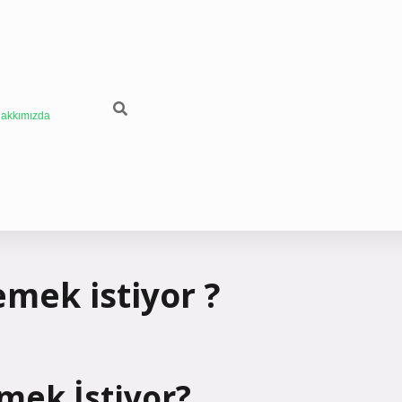
akkımızda
mek istiyor ?
mek İstiyor?