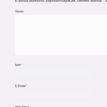
E-posta adresiniz yayınlanmayacak.
Gerekli alanlar
*
i
Yorum
İsim*
E-Posta*