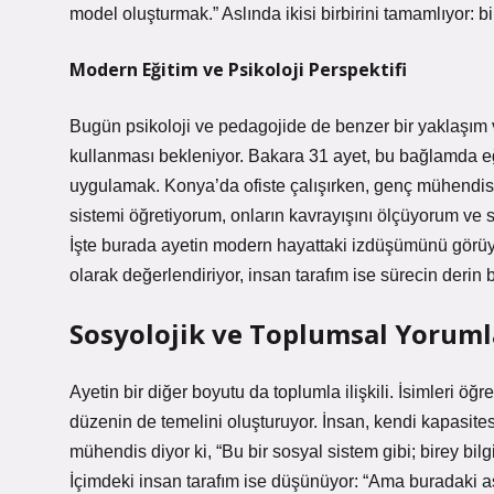
model oluşturmak.” Aslında ikisi birbirini tamamlıyor: bil
Modern Eğitim ve Psikoloji Perspektifi
Bugün psikoloji ve pedagojide de benzer bir yaklaşım v
kullanması bekleniyor. Bakara 31 ayet, bu bağlamda eğit
uygulamak. Konya’da ofiste çalışırken, genç mühendis 
sistemi öğretiyorum, onların kavrayışını ölçüyorum ve
İşte burada ayetin modern hayattaki izdüşümünü görüy
olarak değerlendiriyor, insan tarafım ise sürecin derin 
Sosyolojik ve Toplumsal Yoruml
Ayetin bir diğer boyutu da toplumla ilişkili. İsimleri 
düzenin de temelini oluşturuyor. İnsan, kendi kapasitesi
mühendis diyor ki, “Bu bir sosyal sistem gibi; birey bil
İçimdeki insan tarafım ise düşünüyor: “Ama buradaki asıl