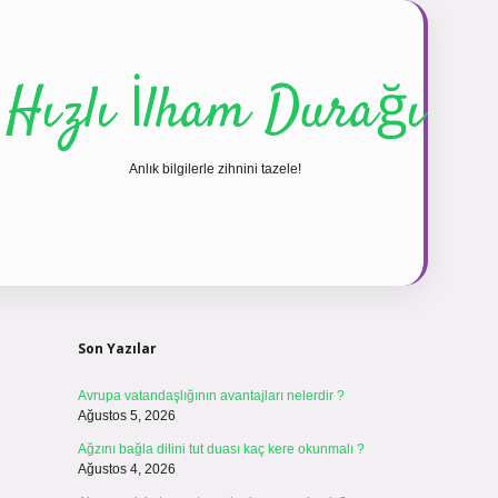
Hızlı İlham Durağı
Anlık bilgilerle zihnini tazele!
Sidebar
vdcasino
Son Yazılar
Avrupa vatandaşlığının avantajları nelerdir ?
Ağustos 5, 2026
Ağzını bağla dilini tut duası kaç kere okunmalı ?
Ağustos 4, 2026