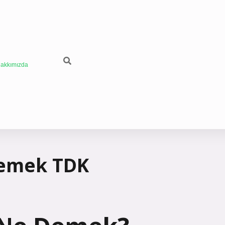
akkımızda
demek TDK