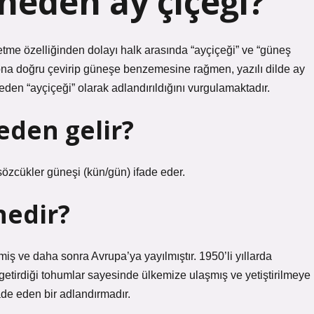
 neden ay çiçeği?
etme özelliğinden dolayı halk arasında “ayçiçeği” ve “güneş
ü ona doğru çevirip güneşe benzemesine rağmen, yazılı dilde ay
n neden “ayçiçeği” olarak adlandırıldığını vurgulamaktadır.
eden gelir?
özcükler güneşi (kün/gün) ifade eder.
nedir?
lmiş ve daha sonra Avrupa’ya yayılmıştır. 1950’li yıllarda
etirdiği tohumlar sayesinde ülkemize ulaşmış ve yetiştirilmeye
ade eden bir adlandırmadır.