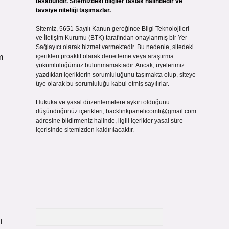
tesadüfidir. Sitemizdeki bilgiler taslak halindedir ve
tavsiye niteliği taşımazlar.
Sitemiz, 5651 Sayılı Kanun gereğince Bilgi Teknolojileri
ve İletişim Kurumu (BTK) tarafından onaylanmış bir Yer
Sağlayıcı olarak hizmet vermektedir. Bu nedenle, sitedeki
m
içerikleri proaktif olarak denetleme veya araştırma
yükümlülüğümüz bulunmamaktadır. Ancak, üyelerimiz
yazdıkları içeriklerin sorumluluğunu taşımakta olup, siteye
üye olarak bu sorumluluğu kabul etmiş sayılırlar.
Hukuka ve yasal düzenlemelere aykırı olduğunu
düşündüğünüz içerikleri,
backlinkpanelicomtr@gmail.com
adresine bildirmeniz halinde, ilgili içerikler yasal süre
içerisinde sitemizden kaldırılacaktır.
Arama
ı