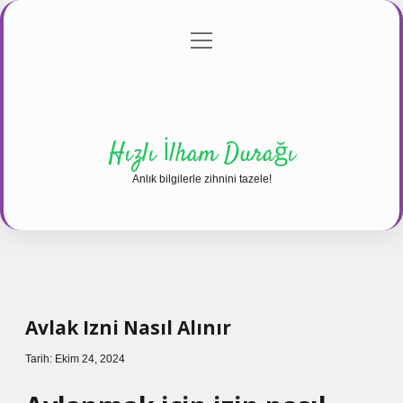
menüyü
Anasayfa
Gizlilik Politikası
Yasal Uyarı
aç
Hakkımızda
Hızlı İlham Durağı
Anlık bilgilerle zihnini tazele!
Avlak Izni Nasıl Alınır
Tarih: Ekim 24, 2024