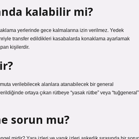
nda kalabilir mi?
aklama yerlerinde gece kalmalarına izin verilmez. Yedek
emriyle transfer edildikleri kasabalarda konaklama ayarlamak
an kişilerdir.
ir?
ta verilebilecek alanlara atanabilecek bir general
rildiğinde ortaya çıkan rütbeye “yasak rütbe” veya “tuğgeneral”
me sorun mu?
el midir? Yara izleri ve yanık izleri askerlik sırasında bir soru