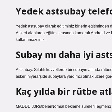
Yedek astsubay telef
Yedek astsubay olarak eğitiminiz bir erin eğitiminden d
Askeri alanlarda eğitim sırasında kameralı Android ve IO
kullanamazsınız.
Subay mı daha iyi as
Astsubay. Silahlı kuvvetlerde bir subayın altında rütbe
askeri hiyerarşide subaylara yardımcı olmak üzere göre
Kaç yılda bir rütbe at
MADDE 30RütbelerNormal bekleme süreleriTeğmen3 yıl