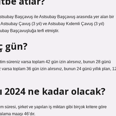
tbe atlar?
Astsubay Başçavuş ile Astsubay Başçavuş arasında yer alan bir
 Astsubay Çavuş (3 yıl) ve Astsubay Kıdemli Çavuş (3 yıl)
subay Başçavuşluğa terfi etmiştir.
aç gün?
ğitim süreniz varsa toplam 42 gün izin alırsınız, bunun 28 günü
z varsa toplam 36 gün izin alırsınız, bunun 24 günü yıllık plan, 1
 2024 ne kadar olacak?
resi, şirket ve yapılan iş miktarı gibi birçok kritere göre
rtalama maaşı 46’dır.