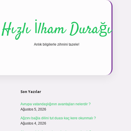
Hızlı İlham Durağı
Anlık bilgilerle zihnini tazele!
Sidebar
vdcasinogi
Son Yazılar
Avrupa vatandaşlığının avantajları nelerdir ?
Ağustos 5, 2026
Ağzını bağla dilini tut duası kaç kere okunmalı ?
Ağustos 4, 2026