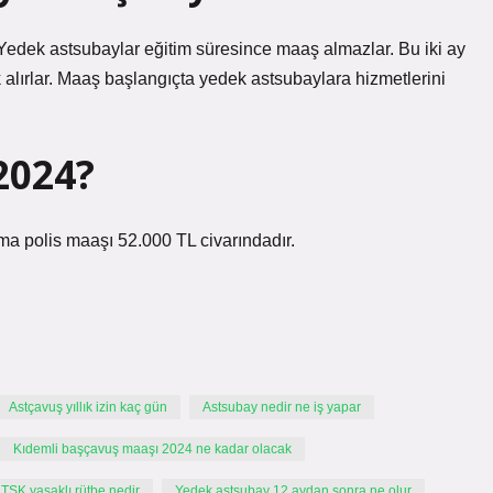
r. Yedek astsubaylar eğitim süresince maaş almazlar. Bu iki ay
alırlar. Maaş başlangıçta yedek astsubaylara hizmetlerini
2024?
ama polis maaşı 52.000 TL civarındadır.
Astçavuş yıllık izin kaç gün
Astsubay nedir ne iş yapar
Kıdemli başçavuş maaşı 2024 ne kadar olacak
TSK yasaklı rütbe nedir
Yedek astsubay 12 aydan sonra ne olur