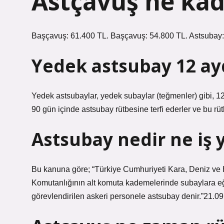
Astçavuş ne kad
Başçavuş: 61.400 TL. Başçavuş: 54.800 TL. Astsubay
Yedek astsubay 12 ay
Yedek astsubaylar, yedek subaylar (teğmenler) gibi, 12 
90 gün içinde astsubay rütbesine terfi ederler ve bu rütb
Astsubay nedir ne iş 
Bu kanuna göre; “Türkiye Cumhuriyeti Kara, Deniz ve
Komutanlığının alt komuta kademelerinde subaylara eğit
görevlendirilen askeri personele astsubay denir.”21.0