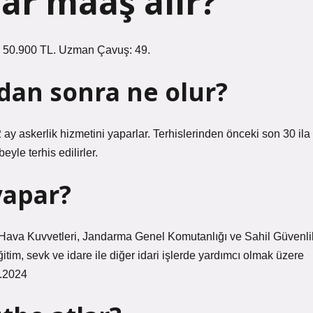
ar maaş alır?
: 50.900 TL. Uzman Çavuş: 49.
dan sonra ne olur?
ay askerlik hizmetini yaparlar. Terhislerinden önceki son 30 ila
eyle terhis edilirler.
yapar?
 Hava Kuvvetleri, Jandarma Genel Komutanlığı ve Sahil Güvenli
im, sevk ve idare ile diğer idari işlerde yardımcı olmak üzere
9.2024