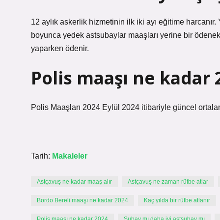
12 aylık askerlik hizmetinin ilk iki ayı eğitime harcanı
boyunca yedek astsubaylar maaşları yerine bir ödenek 
yaparken ödenir.
Polis maaşı ne kadar 
Polis Maaşları 2024 Eylül 2024 itibariyle güncel ortal
Tarih:
Makaleler
Astçavuş ne kadar maaş alır
Astçavuş ne zaman rütbe atlar
Bordo Bereli maaşı ne kadar 2024
Kaç yılda bir rütbe atlanır
Polis maaşı ne kadar 2024
Subay mı daha iyi astsubay mı