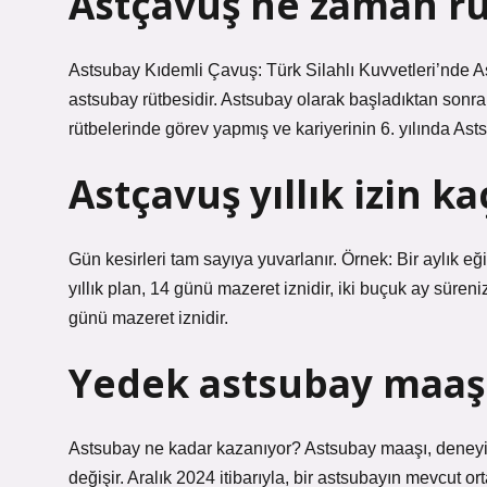
Astçavuş ne zaman rü
Astsubay Kıdemli Çavuş: Türk Silahlı Kuvvetleri’nde 
astsubay rütbesidir. Astsubay olarak başladıktan sonra
rütbelerinde görev yapmış ve kariyerinin 6. yılında Ast
Astçavuş yıllık izin k
Gün kesirleri tam sayıya yuvarlanır. Örnek: Bir aylık e
yıllık plan, 14 günü mazeret iznidir, iki buçuk ay süreni
günü mazeret iznidir.
Yedek astsubay maaşı
Astsubay ne kadar kazanıyor? Astsubay maaşı, deneyim sü
değişir. Aralık 2024 itibarıyla, bir astsubayın mevcut o