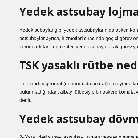
Yedek astsubay lojma
Yedek subaylar gibi yedek astsubayların da askeri kon
astsubaylar ayrıca, hizmetleri sırasında geçici görev 
zorundadırlar. Teğmenler, yedek subay olarak görev yap
TSK yasaklı rütbe ned
En azından general (donanmada amiral) düzeyinde komu
bulunmadığından, albay rütbesiyle bir askere komuta ve
denir.
Yedek astsubay döv
2- Yara izleri subay, astsubay, uzman veya er olmaya eng