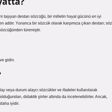
yatta?
rini taşıyan destan sözcüğü, bir milletin hayal gücünü en iyi
len addır. Yunanca bir sözcük olarak karşımıza çıkan destan; söz
 sözcüğünden türemiştir.
ve gidin.
?
i, olay veya durum alaycı sözcükler ve ifadeler kullanılarak
in olduğundan, didaktik şiirler altında da incelenebilirler. Ancak,
 daha iyidir.