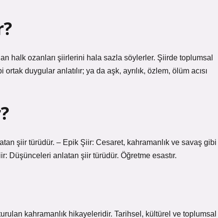
r?
n halk ozanları şiirlerini hala sazla söylerler. Şiirde toplumsal
 ortak duygular anlatılır; ya da aşk, ayrılık, özlem, ölüm acısı
r?
nlatan şiir türüdür. – Epik Şiir: Cesaret, kahramanlık ve savaş gibi
iir: Düşünceleri anlatan şiir türüdür. Öğretme esastır.
şturulan kahramanlık hikayeleridir. Tarihsel, kültürel ve toplumsal