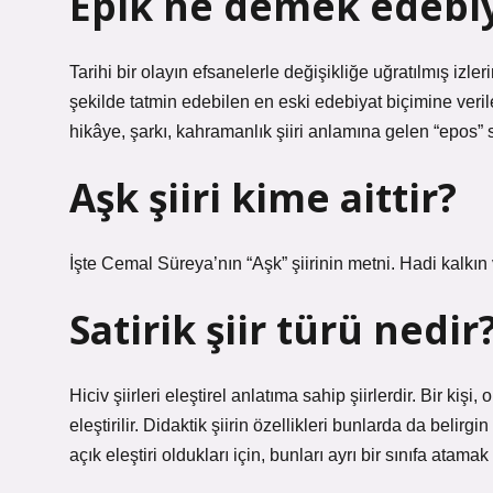
Epik ne demek edebi
Tarihi bir olayın efsanelerle değişikliğe uğratılmış izle
şekilde tatmin edebilen en eski edebiyat biçimine veri
hikâye, şarkı, kahramanlık şiiri anlamına gelen “epos”
Aşk şiiri kime aittir?
İşte Cemal Süreya’nın “Aşk” şiirinin metni. Hadi kalkın 
Satirik şiir türü nedir
Hiciv şiirleri eleştirel anlatıma sahip şiirlerdir. Bir kiş
eleştirilir. Didaktik şiirin özellikleri bunlarda da belirg
açık eleştiri oldukları için, bunları ayrı bir sınıfa atamak