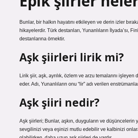
Epik şiirler nele
Bunlar, bir halkın hayatını etkileyen ve derin izler bırak
hikayelerdir. Türk destanları, Yunanlıların İlyada’sı, 
destanlarına örnektir.
Aşk şiirleri lirik mi?
Lirik şiir, aşk, ayrılık, özlem ve arzu temalarını işleye
eder. Adı, Yunanlıların onu “lir” adı verilen enstrümanl
Aşk şiiri nedir?
Aşk şiirleri; Bunlar, aşkın, duyguların ve düşüncelerin yo
sevgilinizi veya eşinizi mutlu edebilir ve kalbinizi onla
olabilirken, daha uzun aşk şiirleri de vardır.