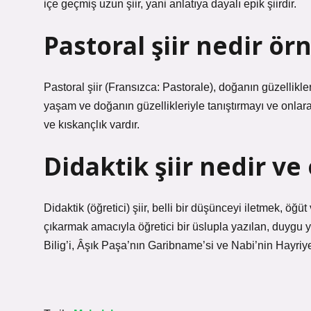
içe geçmiş uzun şiir, yani anlatıya dayalı epik şiirdir.
Pastoral şiir nedir ör
Pastoral şiir (Fransızca: Pastorale), doğanın güzellikleri
yaşam ve doğanın güzellikleriyle tanıştırmayı ve onla
ve kıskançlık vardır.
Didaktik şiir nedir ve
Didaktik (öğretici) şiir, belli bir düşünceyi iletmek, öğü
çıkarmak amacıyla öğretici bir üslupla yazılan, duygu 
Bilig’i, Âşık Paşa’nın Garibname’si ve Nabi’nin Hayriye’