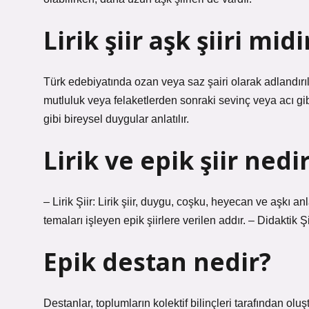
Lirik şiir aşk şiiri midi
Türk edebiyatında ozan veya saz şairi olarak adlandırıla
mutluluk veya felaketlerden sonraki sevinç veya acı gibi
gibi bireysel duygular anlatılır.
Lirik ve epik şiir nedi
– Lirik Şiir: Lirik şiir, duygu, coşku, heyecan ve aşkı a
temaları işleyen epik şiirlere verilen addır. – Didaktik Ş
Epik destan nedir?
Destanlar, toplumların kolektif bilinçleri tarafından olu