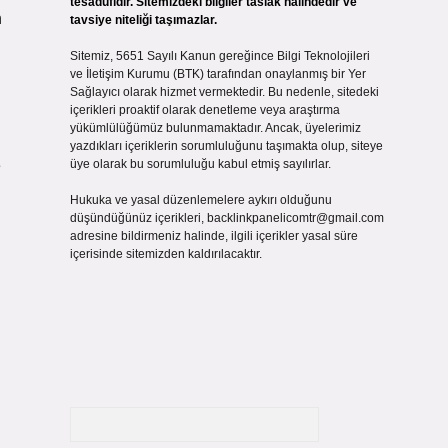
tesadüfidir. Sitemizdeki bilgiler taslak halindedir ve
n
tavsiye niteliği taşımazlar.
Sitemiz, 5651 Sayılı Kanun gereğince Bilgi Teknolojileri
ve İletişim Kurumu (BTK) tarafından onaylanmış bir Yer
Sağlayıcı olarak hizmet vermektedir. Bu nedenle, sitedeki
içerikleri proaktif olarak denetleme veya araştırma
yükümlülüğümüz bulunmamaktadır. Ancak, üyelerimiz
yazdıkları içeriklerin sorumluluğunu taşımakta olup, siteye
e
üye olarak bu sorumluluğu kabul etmiş sayılırlar.
Hukuka ve yasal düzenlemelere aykırı olduğunu
düşündüğünüz içerikleri,
backlinkpanelicomtr@gmail.com
adresine bildirmeniz halinde, ilgili içerikler yasal süre
içerisinde sitemizden kaldırılacaktır.
Arama