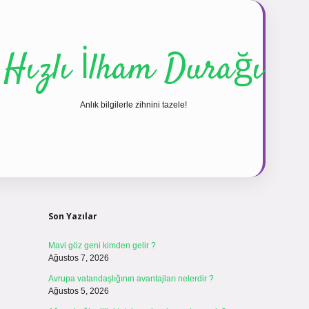
Hızlı İlham Durağı
Anlık bilgilerle zihnini tazele!
Sidebar
vdcasinog
Son Yazılar
Mavi göz geni kimden gelir ?
Ağustos 7, 2026
Avrupa vatandaşlığının avantajları nelerdir ?
Ağustos 5, 2026