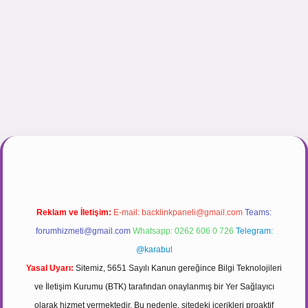
ir.net
Reklam ve İletişim:
E-mail:
backlinkpaneli@gmail.com
Teams:
forumhizmeti@gmail.com
Whatsapp: 0262 606 0 726
Telegram:
@karabul
Yasal Uyarı:
Sitemiz, 5651 Sayılı Kanun gereğince Bilgi Teknolojileri
ve İletişim Kurumu (BTK) tarafından onaylanmış bir Yer Sağlayıcı
olarak hizmet vermektedir. Bu nedenle, sitedeki içerikleri proaktif