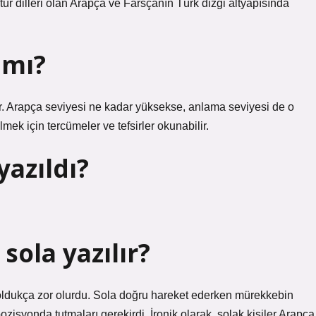
ltür dilleri olan Arapça ve Farsçanın Türk dizgi altyapısında
 mı?
ir. Arapça seviyesi ne kadar yüksekse, anlama seviyesi de o
mek için tercümeler ve tefsirler okunabilir.
yazıldı?
ola yazılır?
 oldukça zor olurdu. Sola doğru hareket ederken mürekkebin
pozisyonda tutmaları gerekirdi. İronik olarak, solak kişiler Arapça