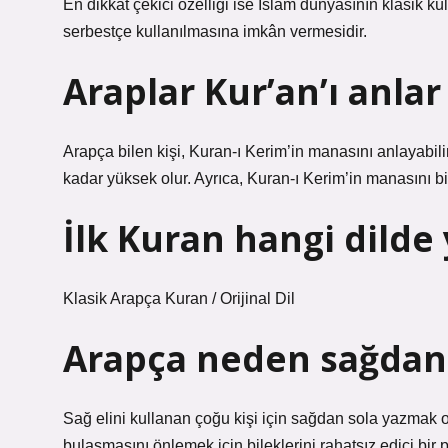
En dikkat çekici özelliği ise İslam dünyasının klasik kü
serbestçe kullanılmasına imkân vermesidir.
Araplar Kur’an’ı anlar
Arapça bilen kişi, Kuran-ı Kerim’in manasını anlayabil
kadar yüksek olur. Ayrıca, Kuran-ı Kerim’in manasını bil
İlk Kuran hangi dilde 
Klasik Arapça Kuran / Orijinal Dil
Arapça neden sağdan s
Sağ elini kullanan çoğu kişi için sağdan sola yazmak
bulaşmasını önlemek için bileklerini rahatsız edici bir 