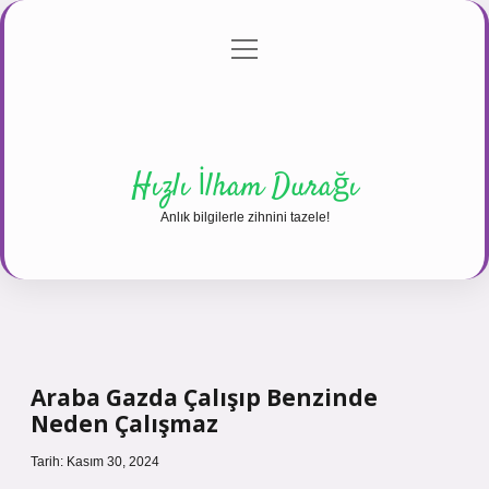
menüyü
Anasayfa
Gizlilik Politikası
Yasal Uyarı
aç
Hakkımızda
Hızlı İlham Durağı
Anlık bilgilerle zihnini tazele!
Araba Gazda Çalışıp Benzinde
Neden Çalışmaz
Tarih: Kasım 30, 2024