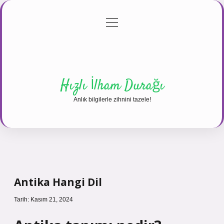
menüyü
Anasayfa
Gizlilik Politikası
Yasal Uyarı
aç
Hakkımızda
Hızlı İlham Durağı
Anlık bilgilerle zihnini tazele!
Antika Hangi Dil
Tarih: Kasım 21, 2024