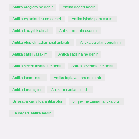
Antika araçlara ne denir
Antika değeri nedir
Antika eş anlamlısı ne demek
Antika işinde para var mı
Antika kaç yıllık olmalı
Antika mı tarihi eser mi
Antika olup olmadığı nasıl anlaşılır
Antika paralar değerli mi
Antika satışı yasak mı
Antika satışına ne denir
Antika seven insana ne denir
Antika severlere ne denir
Antika tanımı nedir
Antika toplayanlara ne denir
Antika türemiş mi
Antikanın anlamı nedir
Bir araba kaç yılda antika olur
Bir şey ne zaman antika olur
En değerli antika nedir