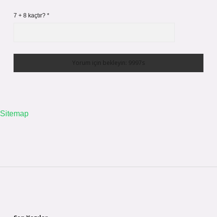
7 + 8 kaçtır?
*
Sitemap
Sidebar