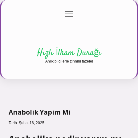
menüyü
Anasayfa
Gizlilik Politikası
Yasal Uyarı
aç
Hakkımızda
Hızlı İlham Durağı
Anlık bilgilerle zihnini tazele!
Anabolik Yapim Mi
Tarih: Şubat 16, 2025