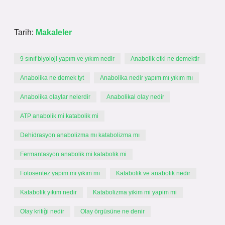
Tarih:
Makaleler
9 sınıf biyoloji yapım ve yıkım nedir
Anabolik etki ne demektir
Anabolika ne demek tyt
Anabolika nedir yapım mı yıkım mı
Anabolika olaylar nelerdir
Anabolikal olay nedir
ATP anabolik mi katabolik mi
Dehidrasyon anabolizma mı katabolizma mı
Fermantasyon anabolik mi katabolik mi
Fotosentez yapım mı yıkım mı
Katabolik ve anabolik nedir
Katabolik yıkım nedir
Katabolizma yikim mi yapim mi
Olay kritiği nedir
Olay örgüsüne ne denir