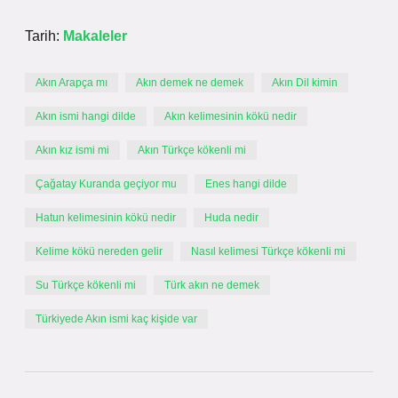
Tarih:
Makaleler
Akın Arapça mı
Akın demek ne demek
Akın Dil kimin
Akın ismi hangi dilde
Akın kelimesinin kökü nedir
Akın kız ismi mi
Akın Türkçe kökenli mi
Çağatay Kuranda geçiyor mu
Enes hangi dilde
Hatun kelimesinin kökü nedir
Huda nedir
Kelime kökü nereden gelir
Nasıl kelimesi Türkçe kökenli mi
Su Türkçe kökenli mi
Türk akın ne demek
Türkiyede Akın ismi kaç kişide var