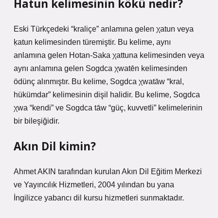
Hatun kelimesinin kökü nedir?
Eski Türkçedeki “kraliçe” anlamına gelen χatun veya
ḳatun kelimesinden türemiştir. Bu kelime, aynı
anlamına gelen Hotan-Saka χattuna kelimesinden veya
aynı anlamına gelen Sogdca χwatēn kelimesinden
ödünç alınmıştır. Bu kelime, Sogdca χwatāw “kral,
hükümdar” kelimesinin dişil halidir. Bu kelime, Sogdca
χwa “kendi” ve Sogdca tāw “güç, kuvvetli” kelimelerinin
bir bileşiğidir.
Akın Dil kimin?
Ahmet AKIN tarafından kurulan Akın Dil Eğitim Merkezi
ve Yayıncılık Hizmetleri, 2004 yılından bu yana
İngilizce yabancı dil kursu hizmetleri sunmaktadır.