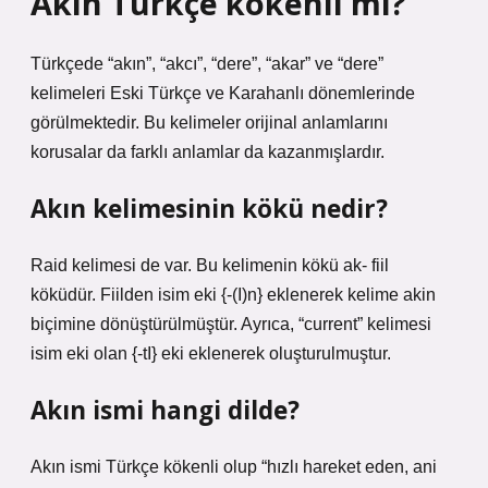
Akın Türkçe kökenli mi?
Türkçede “akın”, “akcı”, “dere”, “akar” ve “dere”
kelimeleri Eski Türkçe ve Karahanlı dönemlerinde
görülmektedir. Bu kelimeler orijinal anlamlarını
korusalar da farklı anlamlar da kazanmışlardır.
Akın kelimesinin kökü nedir?
Raid kelimesi de var. Bu kelimenin kökü ak- fiil
köküdür. Fiilden isim eki {-(I)n} eklenerek kelime akin
biçimine dönüştürülmüştür. Ayrıca, “current” kelimesi
isim eki olan {-tI} eki eklenerek oluşturulmuştur.
Akın ismi hangi dilde?
Akın ismi Türkçe kökenli olup “hızlı hareket eden, ani