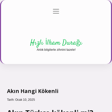
menüyü
Anasayfa
Gizlilik Politikası
Yasal Uyarı
aç
Hakkımızda
Hızlı İlham Durağı
Anlık bilgilerle zihnini tazele!
Akın Hangi Kökenli
Tarih: Ocak 10, 2025