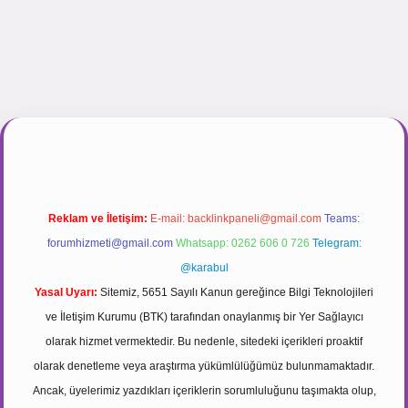
gir.net
Reklam ve İletişim:
E-mail:
backlinkpaneli@gmail.com
Teams:
forumhizmeti@gmail.com
Whatsapp: 0262 606 0 726
Telegram:
@karabul
Yasal Uyarı:
Sitemiz, 5651 Sayılı Kanun gereğince Bilgi Teknolojileri
ve İletişim Kurumu (BTK) tarafından onaylanmış bir Yer Sağlayıcı
olarak hizmet vermektedir. Bu nedenle, sitedeki içerikleri proaktif
olarak denetleme veya araştırma yükümlülüğümüz bulunmamaktadır.
Ancak, üyelerimiz yazdıkları içeriklerin sorumluluğunu taşımakta olup,