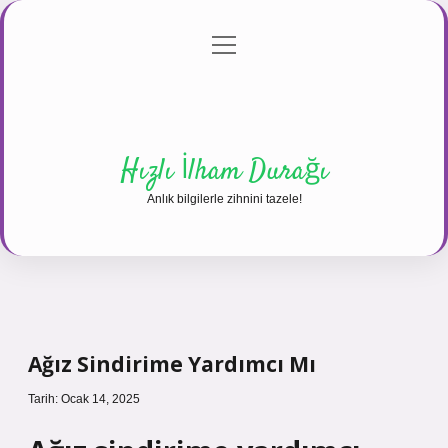
menüyü
Anasayfa
Gizlilik Politikası
Yasal Uyarı
aç
Hakkımızda
Hızlı İlham Durağı
Anlık bilgilerle zihnini tazele!
Ağız Sindirime Yardımcı Mı
Tarih: Ocak 14, 2025