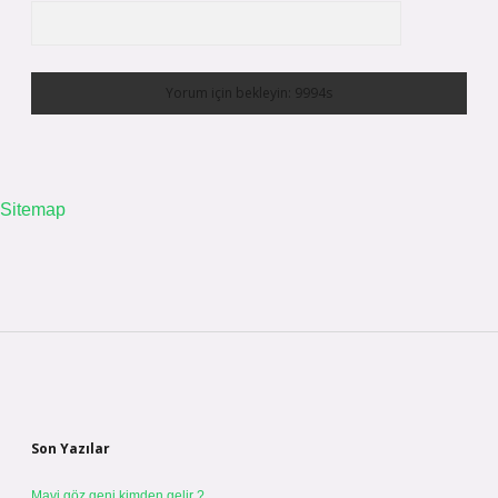
Sitemap
Sidebar
Son Yazılar
Mavi göz geni kimden gelir ?