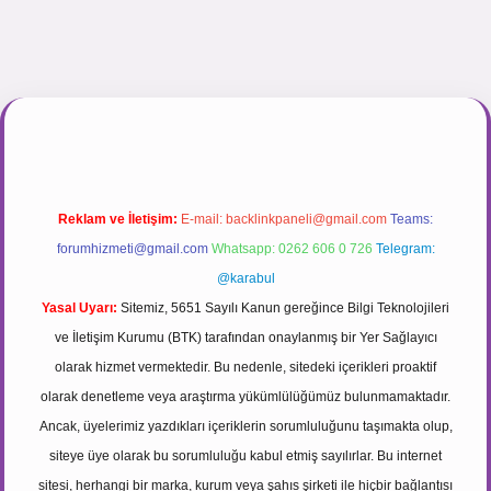
inogir.net
Reklam ve İletişim:
E-mail:
backlinkpaneli@gmail.com
Teams:
forumhizmeti@gmail.com
Whatsapp: 0262 606 0 726
Telegram:
@karabul
Yasal Uyarı:
Sitemiz, 5651 Sayılı Kanun gereğince Bilgi Teknolojileri
ve İletişim Kurumu (BTK) tarafından onaylanmış bir Yer Sağlayıcı
olarak hizmet vermektedir. Bu nedenle, sitedeki içerikleri proaktif
olarak denetleme veya araştırma yükümlülüğümüz bulunmamaktadır.
Ancak, üyelerimiz yazdıkları içeriklerin sorumluluğunu taşımakta olup,
siteye üye olarak bu sorumluluğu kabul etmiş sayılırlar. Bu internet
sitesi, herhangi bir marka, kurum veya şahıs şirketi ile hiçbir bağlantısı