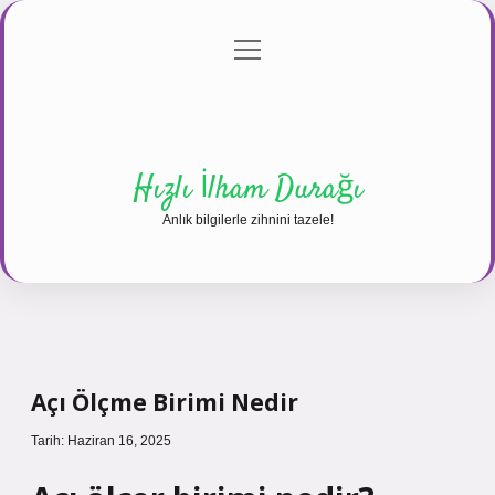
menüyü
Anasayfa
Gizlilik Politikası
Yasal Uyarı
aç
Hakkımızda
Hızlı İlham Durağı
Anlık bilgilerle zihnini tazele!
Açı Ölçme Birimi Nedir
Tarih: Haziran 16, 2025