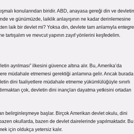
rtışmalı konularından biridir. ABD, anayasa gereği din ve devleti
ihinde ve günümüzde, laiklik anlayışının ne kadar derinlemesine
ekten laik bir devlet mi? Yoksa din, devlete tam anlamıyla entegre
e tartışalım ve mevcut yapının zayıf yönlerini keşfedelim.
etin ayrılması” ilkesini güvence altına alır. Bu, Amerika’da
etlere müdahale etmemesi gerektiği anlamına gelir. Ancak burada
tin dini faaliyetlere müdahale etmeme yükümlülüğüyle sınırlı
dırmaktan çok, devletin dini inançları dayatma yetkisini ortadan
arı belirginleşmeye başlar. Birçok Amerikan devlet okulu, dini
 bazen okullarda, bazen de devlet dairelerinde yapılmaktadır. Bu
ek için oldukça yetersiz kalır.