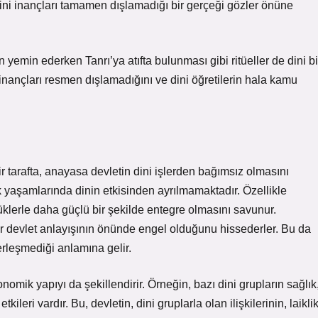
dini inançları tamamen dışlamadığı bir gerçeği gözler önüne
emin ederken Tanrı’ya atıfta bulunması gibi ritüeller de dini bi
 inançları resmen dışlamadığını ve dini öğretilerin hala kamu
Bir tarafta, anayasa devletin dini işlerden bağımsız olmasını
k yaşamlarında dinin etkisinden ayrılmamaktadır. Özellikle
rlüklerle daha güçlü bir şekilde entegre olmasını savunur.
ir devlet anlayışının önünde engel olduğunu hissederler. Bu da
erleşmediği anlamına gelir.
nomik yapıyı da şekillendirir. Örneğin, bazı dini grupların sağlık
leri vardır. Bu, devletin, dini gruplarla olan ilişkilerinin, laikli