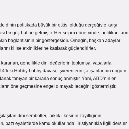
te dinin politikada büyük bir etkisi olduğu gerçeğiyle karşı
yasi bir güç haline gelmiştir. Her seçim döneminde, politikacıların
 yakın bağlantısının bir göstergesidir. Örneğin, başkan adayları
nı kilise etkinliklerine katılarak güçlendirirler.
arları, genellikle dini değerlerin toplumsal yasalarla
2014’teki Hobby Lobby davası, işverenlerin çalışanlarının doğum
lanak tanıyan bir kararla sonuçlanmıştır. Yani, ABD’nin en
ançların öne geçmesine engel olmayabileceğini göstermiştir.
aşılan dini semboller, laiklik ilkesinin zayıflığının
bazı eyaletlerde kamu okullarında Hristiyanlıkla ilgili dersler