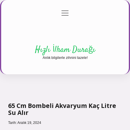
menüyü
Anasayfa
Gizlilik Politikası
Yasal Uyarı
aç
Hakkımızda
Hızlı İlham Durağı
Anlık bilgilerle zihnini tazele!
65 Cm Bombeli Akvaryum Kaç Litre
Su Alır
Tarih: Aralık 19, 2024