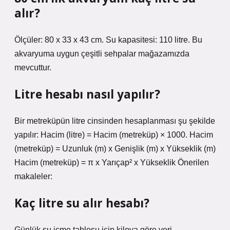
alır?
Ölçüler: 80 x 33 x 43 cm. Su kapasitesi: 110 litre. Bu
akvaryuma uygun çeşitli sehpalar mağazamızda
mevcuttur.
Litre hesabı nasıl yapılır?
Bir metreküpün litre cinsinden hesaplanması şu şekilde
yapılır: Hacim (litre) = Hacim (metreküp) × 1000. Hacim
(metreküp) = Uzunluk (m) x Genişlik (m) x Yükseklik (m)
Hacim (metreküp) = π x Yarıçap² x Yükseklik Önerilen
makaleler:
Kaç litre su alır hesabı?
Günlük su içme tablosu için kiloya göre veri