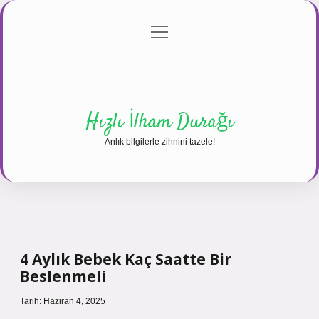
menüyü
Anasayfa
Gizlilik Politikası
Yasal Uyarı
aç
Hakkımızda
Hızlı İlham Durağı
Anlık bilgilerle zihnini tazele!
4 Aylık Bebek Kaç Saatte Bir
Beslenmeli
Tarih: Haziran 4, 2025