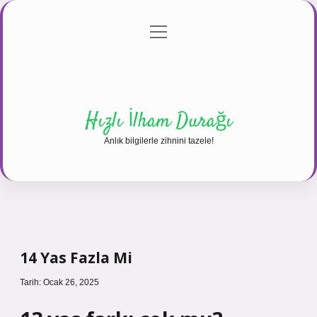
menüyü
Anasayfa
Gizlilik Politikası
Yasal Uyarı
aç
Hakkımızda
Hızlı İlham Durağı
Anlık bilgilerle zihnini tazele!
14 Yas Fazla Mi
Tarih: Ocak 26, 2025