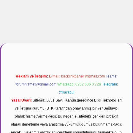
gir.net
Reklam ve İletişim:
E-mail:
backlinkpaneli@gmail.com
Teams:
forumhizmeti@gmail.com
Whatsapp: 0262 606 0 726
Telegram:
@karabul
Yasal Uyarı:
Sitemiz, 5651 Sayılı Kanun gereğince Bilgi Teknolojileri
ve İletişim Kurumu (BTK) tarafından onaylanmış bir Yer Sağlayıcı
olarak hizmet vermektedir. Bu nedenle, sitedeki içerikleri proaktif
olarak denetleme veya araştırma yükümlülüğümüz bulunmamaktadır.
Ancak, üyelerimiz yazdıkları içeriklerin sorumluluğunu taşımakta olup,