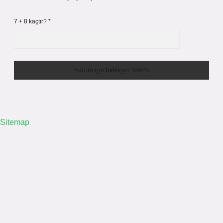
7 + 8 kaçtır?
*
Sitemap
Sidebar