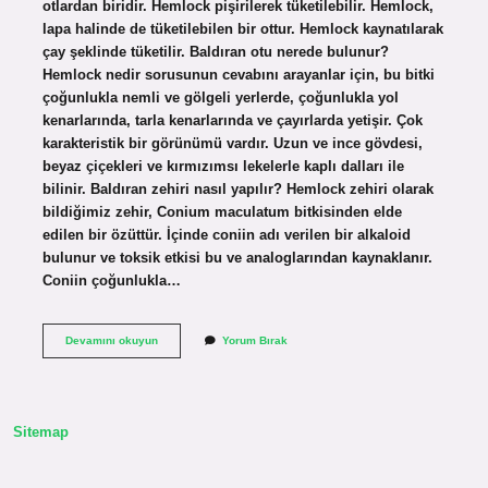
otlardan biridir. Hemlock pişirilerek tüketilebilir. Hemlock,
lapa halinde de tüketilebilen bir ottur. Hemlock kaynatılarak
çay şeklinde tüketilir. Baldıran otu nerede bulunur?
Hemlock nedir sorusunun cevabını arayanlar için, bu bitki
çoğunlukla nemli ve gölgeli yerlerde, çoğunlukla yol
kenarlarında, tarla kenarlarında ve çayırlarda yetişir. Çok
karakteristik bir görünümü vardır. Uzun ve ince gövdesi,
beyaz çiçekleri ve kırmızımsı lekelerle kaplı dalları ile
bilinir. Baldıran zehiri nasıl yapılır? Hemlock zehiri olarak
bildiğimiz zehir, Conium maculatum bitkisinden elde
edilen bir özüttür. İçinde coniin adı verilen bir alkaloid
bulunur ve toksik etkisi bu ve analoglarından kaynaklanır.
Coniin çoğunlukla…
Baldıran
Devamını okuyun
Yorum Bırak
Otu
Neresi
Zehirli
Sitemap