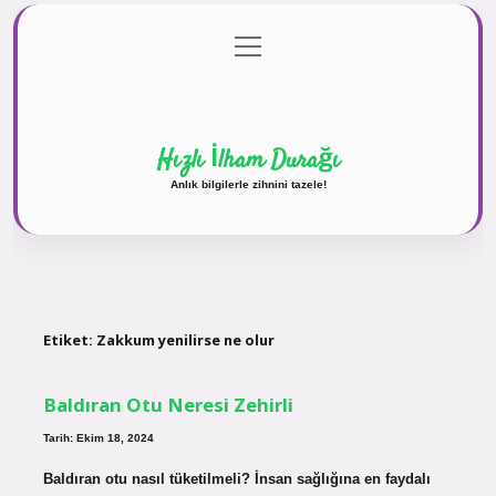
menüyü
Anasayfa
Gizlilik Politikası
Yasal Uyarı
aç
Hakkımızda
Hızlı İlham Durağı
Anlık bilgilerle zihnini tazele!
Etiket:
Zakkum yenilirse ne olur
Baldıran Otu Neresi Zehirli
Tarih: Ekim 18, 2024
Baldıran otu nasıl tüketilmeli? İnsan sağlığına en faydalı