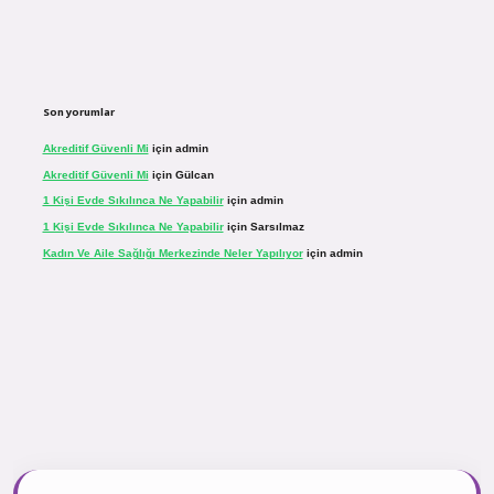
Son yorumlar
Akreditif Güvenli Mi
için
admin
Akreditif Güvenli Mi
için
Gülcan
1 Kişi Evde Sıkılınca Ne Yapabilir
için
admin
1 Kişi Evde Sıkılınca Ne Yapabilir
için
Sarsılmaz
Kadın Ve Aile Sağlığı Merkezinde Neler Yapılıyor
için
admin
inogir.net