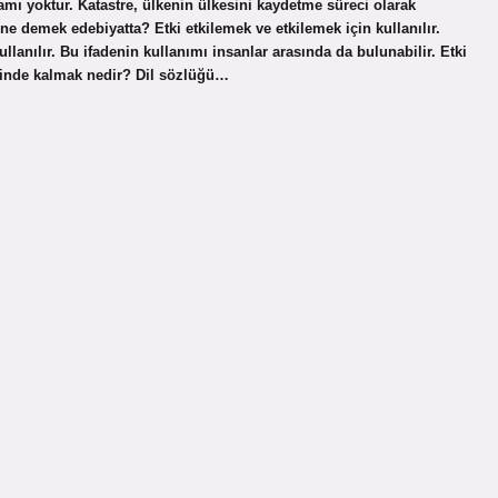
lamı yoktur. Katastre, ülkenin ülkesini kaydetme süreci olarak
 ne demek edebiyatta? Etki etkilemek ve etkilemek için kullanılır.
ullanılır. Bu ifadenin kullanımı insanlar arasında da bulunabilir. Etki
sirinde kalmak nedir? Dil sözlüğü…