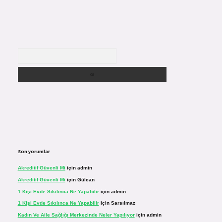
Arama
Son yorumlar
Akreditif Güvenli Mi
için
admin
Akreditif Güvenli Mi
için
Gülcan
1 Kişi Evde Sıkılınca Ne Yapabilir
için
admin
1 Kişi Evde Sıkılınca Ne Yapabilir
için
Sarsılmaz
Kadın Ve Aile Sağlığı Merkezinde Neler Yapılıyor
için
admin