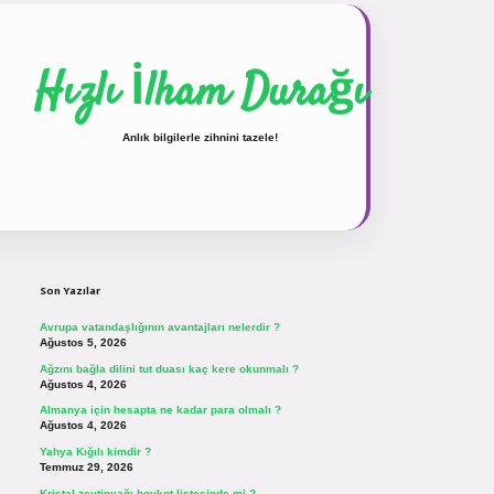
Hızlı İlham Durağı
Anlık bilgilerle zihnini tazele!
Sidebar
vdcasinogir.net
Son Yazılar
Avrupa vatandaşlığının avantajları nelerdir ?
Ağustos 5, 2026
Ağzını bağla dilini tut duası kaç kere okunmalı ?
Ağustos 4, 2026
Almanya için hesapta ne kadar para olmalı ?
Ağustos 4, 2026
Yahya Kığılı kimdir ?
Temmuz 29, 2026
Kristal zeytinyağı boykot listesinde mi ?