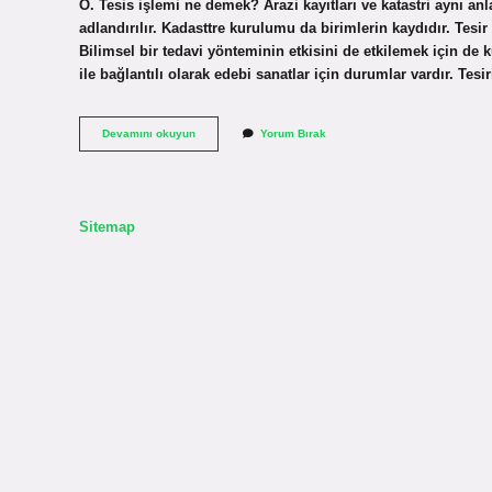
Ö. Tesis işlemi ne demek? Arazi kayıtları ve katastri aynı an
adlandırılır. Kadasttre kurulumu da birimlerin kaydıdır. Tesir
Bilimsel bir tedavi yönteminin etkisini de etkilemek için de k
ile bağlantılı olarak edebi sanatlar için durumlar vardır. Te
Tesirsiz
Devamını okuyun
Yorum Bırak
Kalmak
Ne
Demek
Sitemap