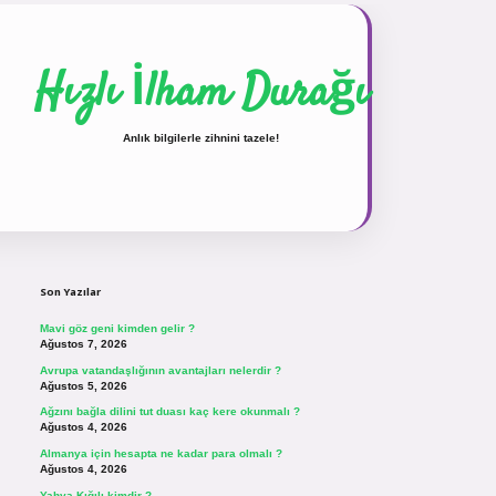
Hızlı İlham Durağı
Anlık bilgilerle zihnini tazele!
Sidebar
vdcasinogir.net
Son Yazılar
Mavi göz geni kimden gelir ?
Ağustos 7, 2026
Avrupa vatandaşlığının avantajları nelerdir ?
Ağustos 5, 2026
Ağzını bağla dilini tut duası kaç kere okunmalı ?
Ağustos 4, 2026
Almanya için hesapta ne kadar para olmalı ?
Ağustos 4, 2026
Yahya Kığılı kimdir ?