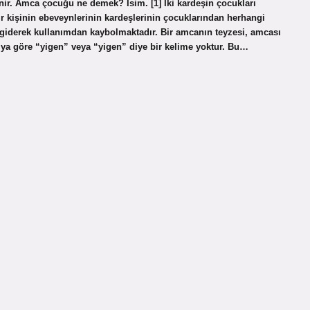
nir. Amca çocuğu ne demek? İsim. [1] İki kardeşin çocukları
ir kişinin ebeveynlerinin kardeşlerinin çocuklarından herhangi
 giderek kullanımdan kaybolmaktadır. Bir amcanın teyzesi, amcası
’ya göre “yigen” veya “yigen” diye bir kelime yoktur. Bu…