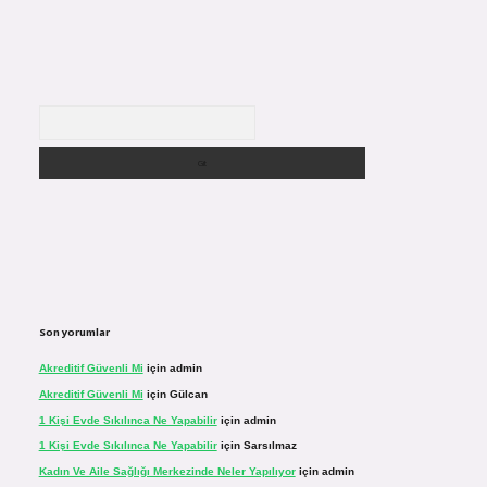
Arama
Son yorumlar
Akreditif Güvenli Mi
için
admin
Akreditif Güvenli Mi
için
Gülcan
1 Kişi Evde Sıkılınca Ne Yapabilir
için
admin
1 Kişi Evde Sıkılınca Ne Yapabilir
için
Sarsılmaz
Kadın Ve Aile Sağlığı Merkezinde Neler Yapılıyor
için
admin