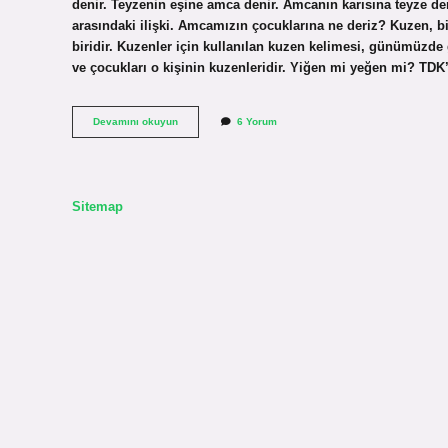
denir. Teyzenin eşine amca denir. Amcanın karısına teyze de
arasındaki ilişki. Amcamızın çocuklarına ne deriz? Kuzen, b
biridir. Kuzenler için kullanılan kuzen kelimesi, günümüzde
ve çocukları o kişinin kuzenleridir. Yiğen mi yeğen mi? TDK
Amca
Devamını okuyun
6 Yorum
Çocuklarına
Ne
Denir
Sitemap