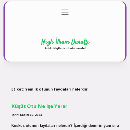
menüyü
Anasayfa
Gizlilik Politikası
Yasal Uyarı
aç
Hakkımızda
Hızlı İlham Durağı
Anlık bilgilerle zihnini tazele!
Etiket:
Yemlik otunun faydaları nelerdir
Küşüt Otu Ne Işe Yarar
Tarih: Kasım 16, 2024
Kuskus otunun faydaları nelerdir? İçerdiği demirin yanı sıra