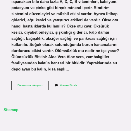
ıspanaktan bile daha fazla A, D, C, B vitaminleri, kalsiyum,
potasyum ve çinko gibi birçok mineral içerir. Sindirim
sistemini düzenleyici ve müshil etkisi vardır. Ayrıca iltihap
giderici, ağrı kesici ve yatıştırıcı etkileri de vardır. Ökse otu
hangi hastalıklarda kullanılır? Ökse otu çayı; Öksürük
kesici, diyabet önleyici, şişkinliği giderici, kalp damar
sağlığı, bağışıklık, akciğer sağlığı ve pankreas sağlığı için
kullanılır. Soğuk olarak solunduğunda burun kanamalarını
durdurucu etkisi vardır. Ölümsüzlük otu nedir ne işe yarar?
Ölümsüzlük Bitkisi: Aloe Vera Aloe vera, zambakgiller
familyasından kaktüs benzeri bir bitkidir. Yapraklarında su
depolayan bu kalın, kısa saplı…
Küşüt
Devamını okuyun
Yorum Bırak
Otu
Ne
Işe
Yarar
Sitemap