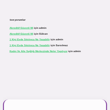
Son yorumlar
Akreditif Güvenli Mi
için
admin
Akreditif Güvenli Mi
için
Gülcan
1 Kişi Evde Sıkılınca Ne Yapabilir
için
admin
1 Kişi Evde Sıkılınca Ne Yapabilir
için
Sarsılmaz
Kadın Ve Aile Sağlığı Merkezinde Neler Yapılıyor
için
admin
.net