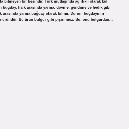
la bitmeyen bir besindir. Türk mutfağında ağırlıklı olarak kül
lan buğday, halk arasında yarma, dövme, gendime ve hedik gibi
lk arasında yarma buğday olarak bilinir. Durum buğdayının
len üründür. Bu ürün bulgur gibi pişirilmez. Bu, onu bulgurdan…