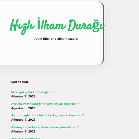
Hızlı İlham Durağı
Anlık bilgilerle zihnini tazele!
Sidebar
vdcasinogir.net
Son Yazılar
Mavi göz geni kimden gelir ?
Ağustos 7, 2026
Avrupa vatandaşlığının avantajları nelerdir ?
Ağustos 5, 2026
Ağzını bağla dilini tut duası kaç kere okunmalı ?
Ağustos 4, 2026
Almanya için hesapta ne kadar para olmalı ?
Ağustos 4, 2026
Yahya Kığılı kimdir ?