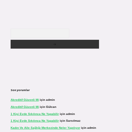
Arama
Son yorumlar
Akreditif Güvenli Mi
için
admin
Akreditif Güvenli Mi
için
Gülcan
1 Kişi Evde Sıkılınca Ne Yapabilir
için
admin
1 Kişi Evde Sıkılınca Ne Yapabilir
için
Sarsılmaz
Kadın Ve Aile Sağlığı Merkezinde Neler Yapılıyor
için
admin