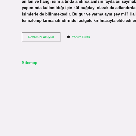
anılan ve hangi isim altında anılırsa anılsın faydaları saymak
yapımında kullanıldığı için kül buğdayı olarak da adlandırı
isimlerle de bilinmektedir. Bulgur ve yarma aynı şey mi? Ha
temizlenip kırma silindirinde rastgele kırılmasıyla elde edi
Yarma
Devamını okuyun
Yorum Bırak
Neye
Denir
Sitemap