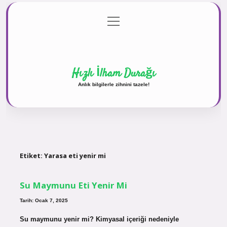
menüyü
Anasayfa
Gizlilik Politikası
Yasal Uyarı
aç
Hakkımızda
Hızlı İlham Durağı
Anlık bilgilerle zihnini tazele!
Etiket:
Yarasa eti yenir mi
Su Maymunu Eti Yenir Mi
Tarih: Ocak 7, 2025
Su maymunu yenir mi? Kimyasal içeriği nedeniyle