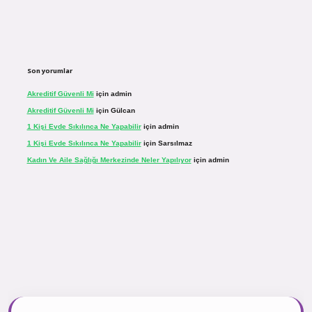
Son yorumlar
Akreditif Güvenli Mi
için
admin
Akreditif Güvenli Mi
için
Gülcan
1 Kişi Evde Sıkılınca Ne Yapabilir
için
admin
1 Kişi Evde Sıkılınca Ne Yapabilir
için
Sarsılmaz
Kadın Ve Aile Sağlığı Merkezinde Neler Yapılıyor
için
admin
r.net