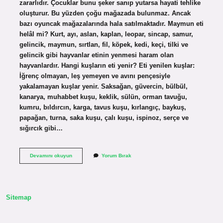
zararlıdır. Çocuklar bunu şeker sanıp yutarsa ​​hayati tehlike
oluşturur. Bu yüzden çoğu mağazada bulunmaz. Ancak
bazı oyuncak mağazalarında hala satılmaktadır. Maymun eti
helâl mi? Kurt, ayı, aslan, kaplan, leopar, sincap, samur,
gelincik, maymun, sırtlan, fil, köpek, kedi, keçi, tilki ve
gelincik gibi hayvanlar etinin yenmesi haram olan
hayvanlardır. Hangi kuşların eti yenir? Eti yenilen kuşlar:
İğrenç olmayan, leş yemeyen ve avını pençesiyle
yakalamayan kuşlar yenir. Saksağan, güvercin, bülbül,
kanarya, muhabbet kuşu, keklik, sülün, orman tavuğu,
kumru, bıldırcın, karga, tavus kuşu, kırlangıç, baykuş,
papağan, turna, saka kuşu, çalı kuşu, ispinoz, serçe ve
sığırcık gibi…
Su
Devamını okuyun
Yorum Bırak
Maymunu
Eti
Yenir
Mi
Sitemap