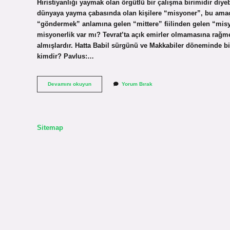
Hıristiyanlığı yaymak olan örgütlü bir çalışma birimidir diyeb
dünyaya yayma çabasında olan kişilere “misyoner”, bu amaçla
“göndermek” anlamına gelen “mittere” fiilinden gelen “misy
misyonerlik var mı? Tevrat’ta açık emirler olmamasına rağme
almışlardır. Hatta Babil sürgünü ve Makkabiler döneminde bil
kimdir? Pavlus:…
Misyoner
Devamını okuyun
Yorum Bırak
Ne
Iş
Yapar
Sitemap