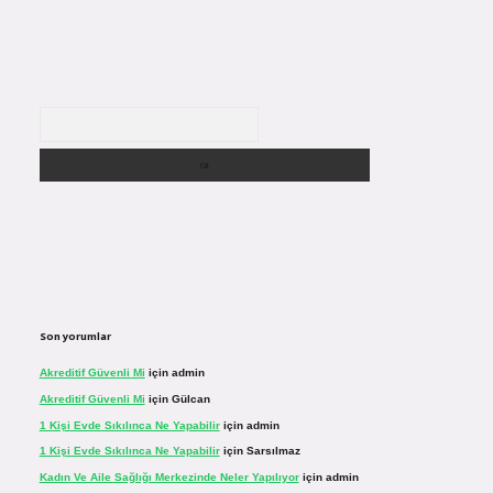
Arama
Son yorumlar
Akreditif Güvenli Mi
için
admin
Akreditif Güvenli Mi
için
Gülcan
1 Kişi Evde Sıkılınca Ne Yapabilir
için
admin
1 Kişi Evde Sıkılınca Ne Yapabilir
için
Sarsılmaz
Kadın Ve Aile Sağlığı Merkezinde Neler Yapılıyor
için
admin