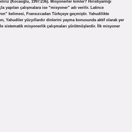
iliriz (Kocaoğlu, 1997:236). Misyonerler kimler? Hıristiyanlığı
 yapılan çalışmalara ise “misyoner” adı verilir. Latince
on” kelimesi, Fransızcadan Türkçeye geçmiştir. Yahudilikte
n, Yahudiler yüzyıllardır dinlerini yayma konusunda aktif olarak yer
e sistematik misyonerlik çalışmaları yürütmüşlerdir. İlk misyoner