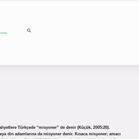
mızda
liyetlere Türkçede “misyoner” de denir (Küçük, 2005:20).
r veya din adamlarına da misyoner denir. Kısaca misyoner; amacı