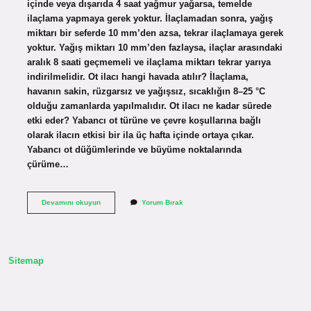
içinde veya dışarıda 4 saat yağmur yağarsa, temelde
ilaçlama yapmaya gerek yoktur. İlaçlamadan sonra, yağış
miktarı bir seferde 10 mm’den azsa, tekrar ilaçlamaya gerek
yoktur. Yağış miktarı 10 mm’den fazlaysa, ilaçlar arasındaki
aralık 8 saati geçmemeli ve ilaçlama miktarı tekrar yarıya
indirilmelidir. Ot ilacı hangi havada atılır? İlaçlama,
havanın sakin, rüzgarsız ve yağışsız, sıcaklığın 8–25 °C
olduğu zamanlarda yapılmalıdır. Ot ilacı ne kadar sürede
etki eder? Yabancı ot türüne ve çevre koşullarına bağlı
olarak ilacın etkisi bir ila üç hafta içinde ortaya çıkar.
Yabancı ot düğümlerinde ve büyüme noktalarında
çürüme…
Ot
Devamını okuyun
Yorum Bırak
Ilacı
Yağmurdan
Etkilenir
Mi
Sitemap