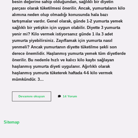
besin değerine sahip olduğundan, sağlıklı bir diyetin
parçası olarak tüketilmesi önerilir. Ancak, yumurtaların kilo
alımına neden olup olmadığı konusunda hala bazı
tartışmalar vardır. Genel olarak, günde 1-2 yumurta yemek
sağlıklı bir yetişkin için uygun olabilir. Diyette 3 yumurta
yenir mi? Kilo vermek istiyorsanız günde 1 ila 3 adet
yumurta yiyebilirsiniz. Zayıflamak için yumurta nasıl
yenmeli? Ancak yumurtanın diyette tüketilme şekli son
derece önemlidir. Haşlanmış yumurta yemek tüm diyetlerde
önerilir. Bu nedenle hızlı ve kalıcı kilo kaybı sağlayan
haşlanmış yumurta diyeti uygulanır. Ağırlıklı olarak
haşlanmış yumurta tüketerek haftada 4-6 kilo vermek
mümkündür. 3…
Diyet
Devamını okuyun
14 Yorum
Yapan
Biri
Sabah
Kaç
Yumurta
Sitemap
Yemeli