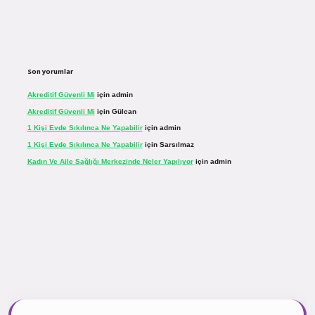
Son yorumlar
Akreditif Güvenli Mi
için
admin
Akreditif Güvenli Mi
için
Gülcan
1 Kişi Evde Sıkılınca Ne Yapabilir
için
admin
1 Kişi Evde Sıkılınca Ne Yapabilir
için
Sarsılmaz
Kadın Ve Aile Sağlığı Merkezinde Neler Yapılıyor
için
admin
inogir.net