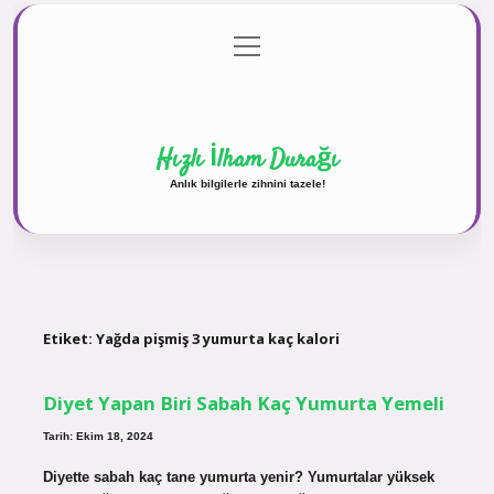
menüyü
Anasayfa
Gizlilik Politikası
Yasal Uyarı
aç
Hakkımızda
Hızlı İlham Durağı
Anlık bilgilerle zihnini tazele!
Etiket:
Yağda pişmiş 3 yumurta kaç kalori
Diyet Yapan Biri Sabah Kaç Yumurta Yemeli
Tarih: Ekim 18, 2024
Diyette sabah kaç tane yumurta yenir? Yumurtalar yüksek